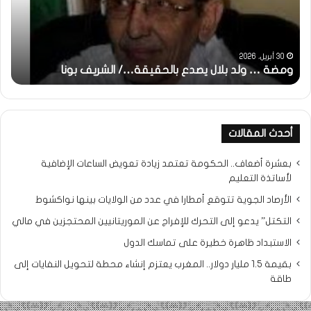
بالحقيقة…/
لكم
الشريف
جمي
بونا
الش
التر
30 أبريل، 2026
ومضة … ولد بلال يصدع بالحقيقة…/ الشريف بونا
مح
خ
أحدث المقالات
بعشرة أضعاف.. الحكومة تعتمد زيادة تعويض الساعات الإضافية
لأساتذة التعليم
الأرصاد الجوية تتوقع أمطارا في عدد من الولايات بينها نواكشوط
التكتل” يدعو إلى التحرك للإفراج عن الموريتانيين المحتجزين في مالي
الاستبداد ظاهرة خطيرة على تماسك الدول
بقيمة 1.5 مليار دولار.. المغرب يعتزم إنشاء محطة لتحويل النفايات إلى
طاقة