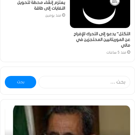
يعتزم إنشاء محطة لتحويل
النفايات إلى طاقة
منذ يومين
التكتل” يدعو إلى التحرك للإفراج
عن الموريتانيين المحتجزين في
مالي
منذ 5 ساعات
البحث
عن:
ومضة
خاط
:
…
ولد
تحي
بلال
تقد
يصدع
خاص