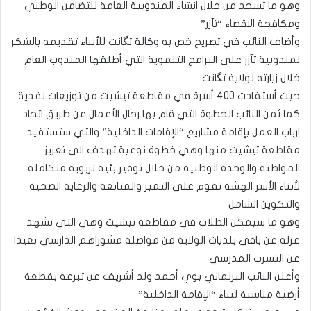
وهو ما تسجد من خلال انشاء المندوبية العامة للتضامن الوطني
ومكافحة الاقصاء “تآزر”
وأضاف النائب في تصريح خص به وكالة تگانت للأنباء تقديمه بالشكر
لمندوبية تآزر على البرامج التنموية التي أطلقها المندوب العام
خلال زيارته لولاية تگانت.
حيث أستفادت 400 أسرة في مقاطعة تيشيت من توزيعات نقدية.
كما ثمن النائب الخطوة التي قام بها رجال الأعمال عن طريق اتحاد
ارباب العمل بإقامة مشاريع “الإقامات الداخلية” والتي ستستفيد
مقاطعة تيشيت منها وهي خطوة نوعية تهدف الى تعزيز
المواطنة والوحدة الوطنية من خلال توفير بئية تربوية متكاملة
لأبناء الأسر الهشة تقوم على التميز والمتابعة والرعاية الصحية
والتكوين الشامل
وهو ما سيمكن الطلاب في مقاطعة تيشيت وهي التي تشهد
عزلة عن باقي بلديات الولاية من مواصلة مشوراهم الدارسي بعيدا
عن التسرب المدرسي
وأعلن النائب البرلماني بوي أحمد ولد أشريف عن تبرعه بقطعة
أرضية مناسبة لبناء “الإقامة الداخلية”