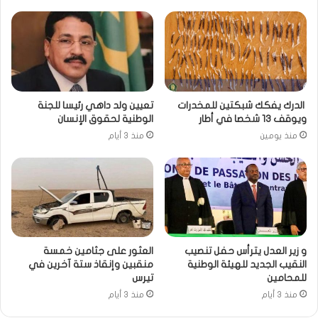
الدرك يفكك شبكتين للمخدرات
تعيين ولد داهي رئيسا للجنة
ويوقف 13 شخصا في أطار
الوطنية لحقوق الإنسان
منذ يومين
منذ 3 أيام
و زير العدل يترأس حفل تنصيب
العثور على جثامين خمسة
النقيب الجديد للهيئة الوطنية
منقبين وإنقاذ ستة آخرين في
للمحامين
تيرس
منذ 3 أيام
منذ 3 أيام