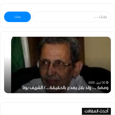
البحث
عن:
خاطرة
:
تحية
تقدير
خاصة
لكم
جميعا…/
الشيخ
التراد
31 مايو، 2025
بالحقيقة…/ الشريف بونا
محمد
خاطرة : تحية تقدير خاصة لكم
أحدث المقالات