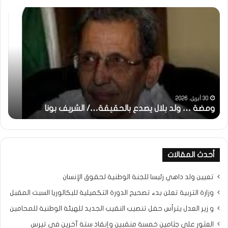
ومضة
خاط
:
…
ولد
تحي
بلال
تقد
يصدع
خاص
بالحقيقة…/
لكم
الشريف
جمي
بونا
الش
التر
30 أبريل، 2026
ومضة … ولد بلال يصدع بالحقيقة…/ الشريف بونا
مح
خ
أحدث المقالات
تعيين ولد داهي رئيسا للجنة الوطنية لحقوق الإنسان
وزارة التربية تعلن بدء تصحيح الدورة التكميلية للبكالوريا السبت المقبل
و زير العدل يترأس حفل تنصيب النقيب الجديد للهيئة الوطنية للمحامين
العثور على جثامين خمسة منقبين وإنقاذ ستة آخرين في تيرس