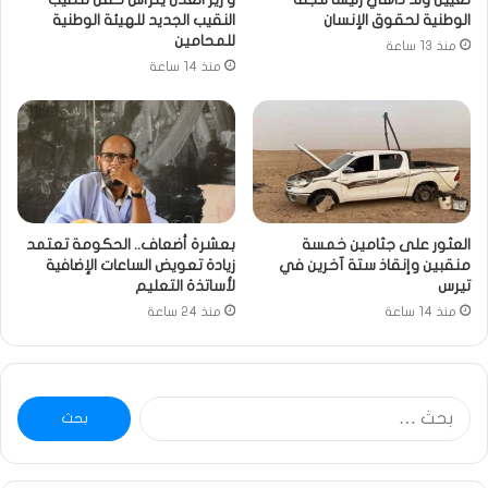
الوطنية لحقوق الإنسان
النقيب الجديد للهيئة الوطنية
للمحامين
منذ 13 ساعة
منذ 14 ساعة
العثور على جثامين خمسة
بعشرة أضعاف.. الحكومة تعتمد
منقبين وإنقاذ ستة آخرين في
زيادة تعويض الساعات الإضافية
تيرس
لأساتذة التعليم
منذ 14 ساعة
منذ 24 ساعة
البحث
عن: