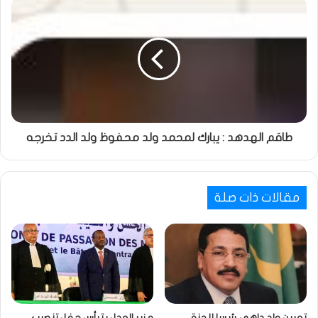
طاقم الهدهد : يبارك لمحمد ولد محفوظ ولد الدد تخرجه
مقالات ذات صلة
تعيين ولد داهي رئيسا للجنة
و زير العدل يترأس حفل تنصيب