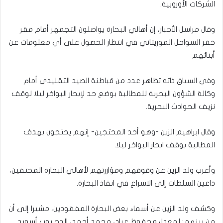
الشركات الأوروبية.
وقال مراسل الأخبار، إن أهالي البحارة يواصلون التجمهر أمام مقر
خفر السواحل الموريتاني في انتظار الحصول على أي معلومات عن
أبنائهم
وفي السياق ذاته تظاهر عدد من قباطنة الصيد التقليدي أمام
وكالة الشؤون البحرية للمطالبة بوضع حد لإبحار البواخر ليلا لوقف
نزيف الحوادث البحرية.
وقال ابراهيم الزين -وهو أحد المحتجين- إنهم يحتجون بهدف
المطالبة بوقف ابحار البواخر ليلا.
وأعرب ولد الزين عن وقوفهم ومؤازرتهم لأهالي البحارة المختفين،
داعين السلطات إلى الاسراع في انقاذ البحارة.
وكشف ولد الزين عن أسماء بعض البحارة المفقودين، مشيرا إلى أن
من بينهم: لمعدل محفوظ عباد، محمد أحمد، الدح بوب أسويد