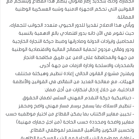
الجمارك وذلك بتحديد إطار قانوني ينظم هذا القطاع وينسجم مع
القوانين التي تحكم الاجهزة الامنية وشبه العسكرية الوطنية
المماثلة.
ويأتي هذا الاصلاح تقديرا للدور الحيوي متعدد الجوانب للجمارك،
حيث تقوم في الآن ذاته بدور اقتصادي بالغ الاهمية بالنسبة
لمحاصيل وايرادات الدولة وصادراتها وضبط حركة التجارة الخارجية
ودور وقائي مزدوج لحماية المصالح المالية والاقتصادية الوطنية
من جهة والمحافظة على الامن عن طريق مكافحة الاتجار
بالمخدرات والاسلحة وادارة الازمات من جهة أخرى.
ويقترح مشروع القانون الحالي إعادة تنظيم وهيكلة مختلف
الهيئات، مع معالجة العديد من النقائص في القوانين والأنظمة
الداخلية، من خلال إدخال ابتكارات من أجل ضمان:
‐ ديناميكية حركة التقدم المهني السلس لضمان الحقوق.
‐ تنظيم الاسلاك بما يسمح برسم مسار مهني واضح ومحفز
‐ تحيين معايير الاكتتاب بما يمكن القطاع من اختيار موظفيه حسب
معايير واضحة ومحددة حسب الحاجة (من اجل جمارك مهنية)
وتحسين التكوين والتأهيل المستمر لموظفي القطاع.
‐ توافق ومواءمة الرتب الادارية مع الرتب العسكرية الظاهرة