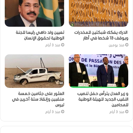
الدرك يفكك شبكتين للمخدرات
تعيين ولد داهي رئيسا للجنة
ويوقف 13 شخصا في أطار
الوطنية لحقوق الإنسان
منذ يومين
منذ 3 أيام
و زير العدل يترأس حفل تنصيب
العثور على جثامين خمسة
النقيب الجديد للهيئة الوطنية
منقبين وإنقاذ ستة آخرين في
للمحامين
تيرس
منذ 3 أيام
منذ 3 أيام