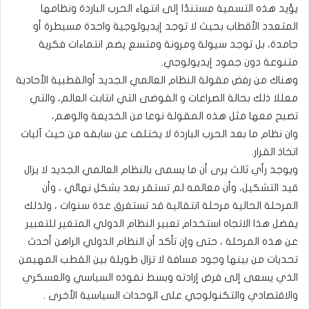
يؤيد هذه التسمية مستندًا إلى انتهاء الحرب الباردة ونظامها
المتعدد الأقطاب بحيث لا توجد إيديولوجية واحدة مسيطرة أو
جامدة، بل توجد سيولة ومرونة ومتسع يضم انتماءات فكرية
متنوعة دون جمود إيديولوجي.
وهناك من رفض مقولة النظام العالمي الجديد أوالقطبية الأحادية
معللا ذلك بحالة الصراعات و الفوضى التي انتابت العالم، والتي
تصبح معها مثل هذه المقولة نوعا من الخديعة والوهم،
وان نظام ما بعد الحرب الباردة لا يختلف عن سابقه من حيث آليات
اتخاذ القرار.
ويوجد رأي ثالث يرى أن ما يسمى بالنظام العالمي الجديد لا يزال
قيد التشكيل، وأن معالمه لم تستقر بعد بشكل نهائي ، وأن
المرحلة الحالية مرحلة انتقالية قد تستغرق عدة سنوات ، ولذلك
يفضل هذا الاتجاه استخدام تعبير النظام الدولي المتغير للتعبير
عن هذه المرحلة ، حتى وإن تأكد أن النظام الدولي الراهن أحدث
تحديات من بينها وجود مسافة لا تزال طويلة بين القطب المهيمن
الذي يسعى إلى فرض إرادته وبسط نفوذه السياسي والعسكري
والاقتصادي والتكنولوجي على الوحدات السياسية الأخرى .