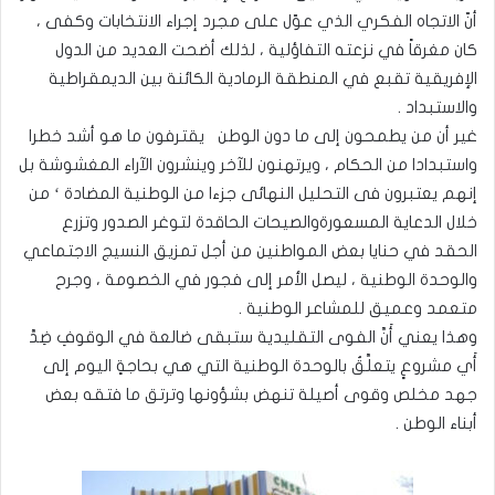
أنّ الاتجاه الفكري الذي عوّل على مجرد إجراء الانتخابات وكفى ،
كان مغرقاً في نزعته التفاؤلية ، لذلك أضحت العديد من الدول
الإفريقية تقبع في المنطقة الرمادية الكائنة بين الديمقراطية
والاستبداد .
غير أن من يطمحون إلى ما دون الوطن يقترفون ما هو أشد خطرا
واستبدادا من الحكام ، ويرتهنون للآخر وينشرون الآراء المغشوشة بل
إنهم يعتبرون فى التحليل النهائى جزءا من الوطنية المضادة ‘ من
خلال الدعاية المسعورةوالصيحات الحاقدة لتوغر الصدور وتزرع
الحقد في حنايا بعض المواطنين من أجل تمزيق النسيج الاجتماعي
والوحدة الوطنية ، ليصل الأمر إلى فجور في الخصومة ، وجرح
متعمد وعميق للمشاعر الوطنية .
وهذا يعني أَنَّ الفوى التقليدية ستبقى ضالعة في الوقوفِ ضِدَّ
أَي مشروعٍ يتعلَّقُ بالوحدة الوطنية التي هي بحاجةٍ اليوم إلى
جهد مخلص وقوى أصيلة تنهض بشؤونها وترتق ما فتقه بعض
أبناء الوطن .