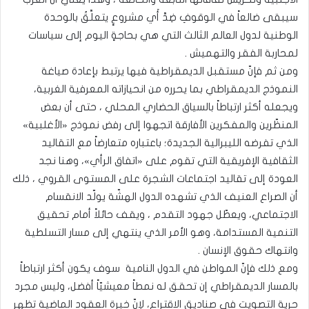
سيبقى ضالعاً في الوقوفِ ضِدَّ أَي مشروعٍ يتعلَّقُ بالوحدة
الوطنية لدول العالم الثالث التي هي بحاجةٍ اليوم إلى سياسات
لمحاربة الفقر والتهميش .
ومن ثم فإنّ مستقبل الديمقراطية فيها يرتبط بإعادة صياغة
النموذج الديمقراطي بما يحرره من انحيازاته المعرفية الغربية،
ويجعله أكثر ارتباطاً بالسياق الحضاري المحلي ، حتى أن بعض
المنظّرين والمفكرين الأفارقة اتجهوا إلى رفض نموذج «الأغلبية»
الذي تفرضه الليبرالية الجديدة؛ باعتباره متعارضاً مع التقاليد
الثقافية الإفريقية التي تقوم على «اتفاق الرأي»، وهنا نجد
العودة إلى تقاليد اجتماعات الشجرة على المستوى القروي ، ذلك
أن الصراع العنيف الذي تشهده الدول الهشّة يولّد الانقسام
الاجتماعي، ويعطّل جهود التقدم ، ويقف حائلاً أمام تحقيق
التنمية المستدامة، وهو الأمر الذي ينتهي إلى مسار التسلطية
وانتهاك حقوق الإنسان .
ومع ذلك فإنّ المواطن في الدول النامية سوف يكون أكثر ارتباطاً
بالمسار الديمقراطي إن تحقق له نمطاً معيشيّاً أفضل، وليس مجرد
حرية التصويت في صناديق الاقتراع، لإنّ خبرة العقود الماضية تظهر