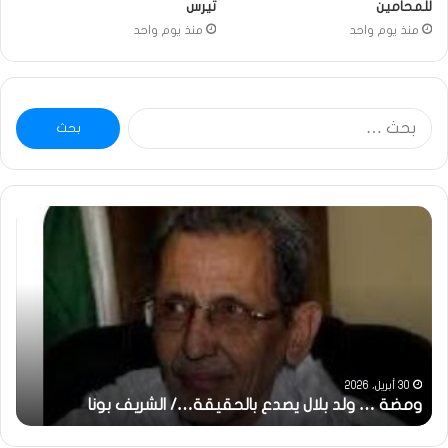
للمحامين
تيرس
منذ يوم واحد
منذ يوم واحد
البحث
عن:
خاطرة
:
تحية
تقدير
خاصة
لكم
جميعا…/
الشيخ
التراد
31 مايو، 2025
بالحقيقة…/ الشريف بونا
محمد
خاطرة : تحية تقدير خاصة لكم