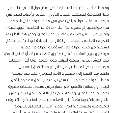
ومع ذلك أدت التغيرات المتسارعة في بعض دول العالم الثالث من
خلال التحولات الهيكلية للنظام الدولي الجديد ،وأنماط التغير في
حركة العلاقات الدولية إلى نقص في قدرة الدولة على التحكم
في مواطنيها إثر ضغوط من أعلى جاءت من الفاعلين فوق الأمة ،
وأخرى من أسفل جاءت من فاعلين دون الوطن، وفي هذا الإطار تغير
التعريف العلمى السياسي والقانوني للسيادة الوطنية من احتكار
السلطة من جانب الدولة إلى مسؤولية الدولة عن حماية
مواطنيها، وإن “فشلت ” في تحقيق تلك الحماية ، أو تمنى البعض
ذلك الفشل نكاية ، فتحت أطراف فوق الدولة أبوابًا أخرى لحماية
مزعومة لبعض المواطنين من خلال ذريعة التدخل الإنساني .
وامتد هذا التغير إلى مفهوم الأمن القومي فلم يعد مرتبطًا
فقط بالدولة ونظامها السياسي بل امتد ليشمل مفهوم الأمن
الإثني والإنساني بالتعاون مع مسار جزئي يسعى لأجندات مبتورة
تخدم ما دون الوطن وعندها يتم نقل الاهتمام من التركيز على
«الدولة» باعتبارها فاعلاً إلى الاهتمام بمدى استجابتها للتحولات
الاجتماعية والاقتصادية التي تخدم الالتزام المطلق للسردية
الأجنبية وتكريس ثقافاتها التابعة والخانعة ، وهذا يعني أَنَّ الغربَ