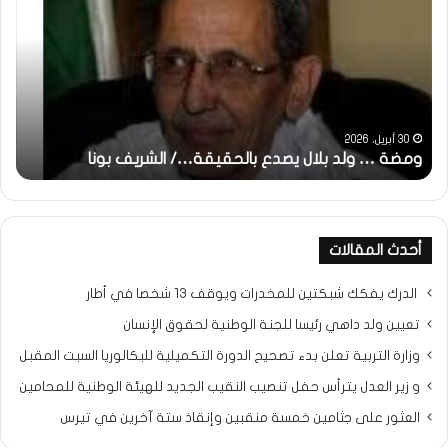
ولد
تحي
بلال
تقد
يصدع
خاص
بالحقيقة…/
لكم
الشريف
جمي
بونا
الش
التر
30 أبريل، 2026
ومضة … ولد بلال يصدع بالحقيقة…/ الشريف بونا
مح
خ
أحدث المقالات
الدرك يفكك شبكتين للمخدرات ويوقف 13 شخصا في أطار
تعيين ولد داهي رئيسا للجنة الوطنية لحقوق الإنسان
وزارة التربية تعلن بدء تصحيح الدورة التكميلية للبكالوريا السبت المقبل
و زير العدل يترأس حفل تنصيب النقيب الجديد للهيئة الوطنية للمحامين
العثور على جثامين خمسة منقبين وإنقاذ ستة آخرين في تيرس