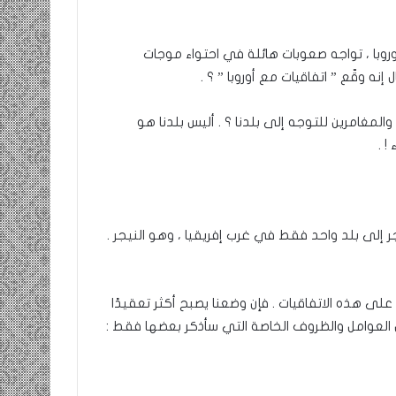
أوروبا ، تواجه صعوبات هائلة في احتواء موجات
ل إنه وقّع ” اتفاقيات مع أوروبا ” ؟ .
والمغامرين للتوجه إلى بلدنا ؟ . أليس بلدنا هو
 .
 في عام 2024 ، بترحيل ثمانين ألف (80,000) مهاجر إلى بلد واحد فقط في غرب إفريقيا ، وهو النيجر .
ب على هذه الاتفاقيات . فإن وضعنا يصبح أكثر تعقيدًا
لعوامل والظروف الخاصة التي سأذكر بعضها فقط :