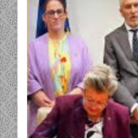
ومضة…./
بومديد…..صرخة
استغاثة..
معادة..؟
/
الشريف
بونا
انصاف …/ بين
25 يونيو، 2022
وسندان المغاضبين
ومضة…./ بومديد…..صرخة استغاثة..
معادة..؟ / الشريف بونا