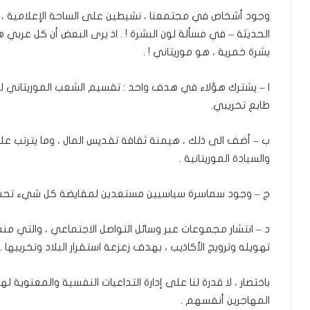
وجود أشخاص في مجتمعنا ، نشيطين على الساحة الإعلامية ، 
الحديثة – في مسألة لون البشرة ! . اذ يرى البعض أن كل عربي ه
بشرة خمرية ، هو موريتاني ! .
ا – يشترك هؤلاء في هدف واحد : تقسيم الشعب الموريتاني لت
طابع تخريبي.
ب – أضف الى ذلك ، هيمنة ثقافة تقديس المال ، وما يترتب عل
والسيادة الموريتانية .
ج – وجود سماسرة سياسيين مستعدين لمقايضة كل شيء تحت
تهويله وترويج الأكاذيب ، بهدف زعزعة استقرار البلاد وتخريبها .
باختصار ، لا قدرة لنا على إدارة التداعيات النفسية والمعنوية ل
المهاجرين أنفسهم .