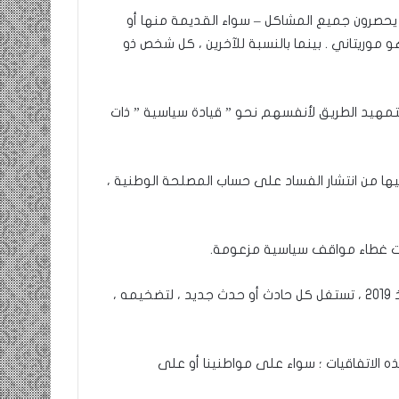
يحصرون جميع المشاكل – سواء القديمة منها أو
و موريتاني . بينما بالنسبة للآخرين ، كل شخص ذو
مهيد الطريق لأنفسهم نحو ” قيادة سياسية ” ذات
يها من انتشار الفساد على حساب المصلحة الوطنية ،
 غطاء مواقف سياسية مزعومة.
د – انتشار مجموعات عبر وسائل التواصل الاجتماعي ، والتي منذ 2019 ، تستغل كل حادث أو حدث جديد ، لتضخيمه ،
هذه الاتفاقيات ؛ سواء على مواطنينا أو على