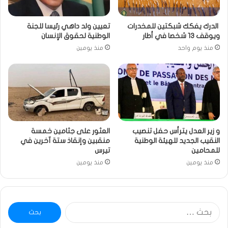
الدرك يفكك شبكتين للمخدرات
تعيين ولد داهي رئيسا للجنة
ويوقف 13 شخصا في أطار
الوطنية لحقوق الإنسان
منذ يوم واحد
منذ يومين
و زير العدل يترأس حفل تنصيب
العثور على جثامين خمسة
النقيب الجديد للهيئة الوطنية
منقبين وإنقاذ ستة آخرين في
للمحامين
تيرس
منذ يومين
منذ يومين
البحث
عن: