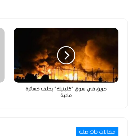
حريق في سوق "كلينيك" يخلف خسائرة
مادية
مقالات ذات صلة