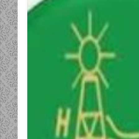
ومضة…./
بومديد…..صرخة
استغاثة..
معادة..؟
/
الشريف
بونا
صاف …/ بين
25 يونيو، 2022
ندان المغاضبين
ومضة…./ بومديد…..صرخة استغاثة..
معادة..؟ / الشريف بونا