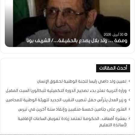
بلال
تقد
يصدع
خاص
بالحقيقة…/
لكم
الشريف
جمي
بونا
الش
التر
30 أبريل، 2026
ومضة … ولد بلال يصدع بالحقيقة…/ الشريف بونا
مح
خ
أحدث المقالات
تعيين ولد داهي رئيسا للجنة الوطنية لحقوق الإنسان
وزارة التربية تعلن بدء تصحيح الدورة التكميلية للبكالوريا السبت المقبل
و زير العدل يترأس حفل تنصيب النقيب الجديد للهيئة الوطنية للمحامين
العثور على جثامين خمسة منقبين وإنقاذ ستة آخرين في تيرس
بعشرة أضعاف.. الحكومة تعتمد زيادة تعويض الساعات الإضافية
لأساتذة التعليم