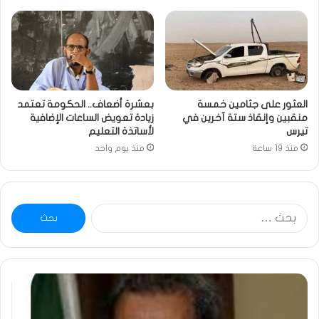
العثور على جثامين خمسة
بعشرة أضعاف.. الحكومة تعتمد
منقبين وإنقاذ ستة آخرين في
زيادة تعويض الساعات الإضافية
تيرس
لأساتذة التعليم
منذ 19 ساعة
منذ يوم واحد
البحث
عن:
ومضة
خاط
:
…
ولد
تحي