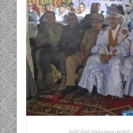
ومضة…./
بومديد…..صرخة
استغاثة..
معادة..؟
/
الشريف
بونا
لانصاف …/ بين
25 يونيو، 2022
 وسندان المغاضبين
ومضة…./ بومديد…..صرخة استغاثة..
ا
معادة..؟ / الشريف بونا