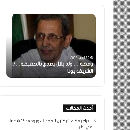
خاطرة
:
تحية
تقدير
خاصة
لكم
جميعا…/
31 مايو، 2025
الشيخ
دع بالحقيقة…/
خاطرة : تحية تقدير خاصة لكم
التراد
جميعا…/ الشيخ التراد محمد
محمد
أحدث المقالات
الدرك يفكك شبكتين للمخدرات ويوقف 13 شخصا
في أطار