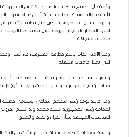
وأضاف أن الجميع يدرك ما يوليه فخامة رئيس الجمهورية 
الأنشطة والمناسبات العظيمة، حيث أعلن غداة وصوله إلى
وفهم المتون المحظرية، وأعطى عناية خاصة للأئمة وشيوخ ا
السيد المختار ولد أجاي حريصة على تنفيذ هذا البرنامج،
مختلف المجالات.
وهنأ الأمين العام، باسم قطاعه، المكرمين من أشبال وحفظة
التي تمثل جامعات متنقلة.
وبدوره، أوضح عمدة بلدية برينه السيد محمد عبد الله ولد
فخامة رئيس الجمهورية، والذي جسدت وزارة الشؤون الإسل
ومن جانبه توجه رئيس التجمع الثقافي الإسلامي فضيلة 
لفخامة رئيس الجمهورية السيد محمد ولد الشيخ الغزواني
المناسبات المهتمة بشأن القرآن والعلم والأخلاق.
وعرفت فعاليات التظاهرة وقفات مع تلاوة آيات من الذكر ا