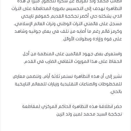
الطالب محمد ولد لمرابط عن شكره للحضور، مبرزا أن هذه
التظاهرة تهدف إلى التحسيس بضرورة المحافظة على التراث
الذي يشكله حي أكصر تجكجة القديم كموقع تاريخي
مسجل على قائمتي التراث الوطني وتراث العالم الإسلامي،
وكرمز قائم رغم ما أصابه من تلف في بعض جوانبه وشاهد
على قوة وإرادة وبطولات الأوائل.
واستعرض بعض جهود القائمين على المنظمة من أجل
الحفاظ على هذا الموروث الثقافي الضارب في القدم.
نشير إلى أن هذه التظاهرة تستمر ثلاثة أيام، وتتضمن معارض
للمخطوطات والصناعات التقليدية وزيارات للمعالم التاريخية
بالحي.
حضر انطلاقة هذه التظاهرة الحاكم المركزي لمقاطعة
تجكجة السيد محمد لمين ولد الزين