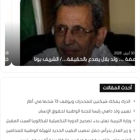
:
..أ
تحية
شم
تقدير
الإن
خاصة
في
لكم
أمت
جميعا…/
الش
الشيخ
بونا
التراد
31 مايو، 2025
محمد
خاطرة : تحية تقدير خاصة لكم جميعا…/ الشيخ التراد محمد
و
أحدث المقالات
الدرك يفكك شبكتين للمخدرات ويوقف 13 شخصا في أطار
تعيين ولد داهي رئيسا للجنة الوطنية لحقوق الإنسان
وزارة التربية تعلن بدء تصحيح الدورة التكميلية للبكالوريا السبت المقبل
و زير العدل يترأس حفل تنصيب النقيب الجديد للهيئة الوطنية للمحامين