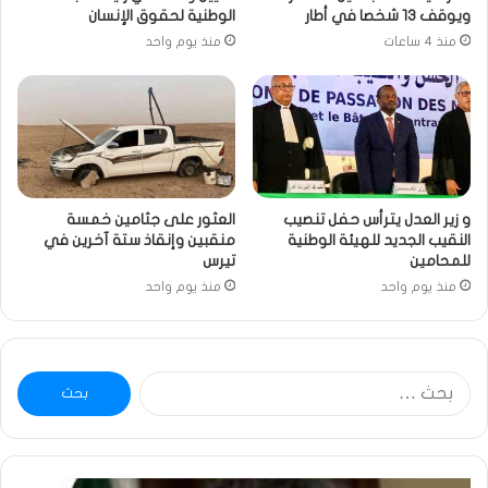
ويوقف 13 شخصا في أطار
الوطنية لحقوق الإنسان
منذ 4 ساعات
منذ يوم واحد
و زير العدل يترأس حفل تنصيب
العثور على جثامين خمسة
النقيب الجديد للهيئة الوطنية
منقبين وإنقاذ ستة آخرين في
للمحامين
تيرس
منذ يوم واحد
منذ يوم واحد
البحث
عن:
خاطرة
وم