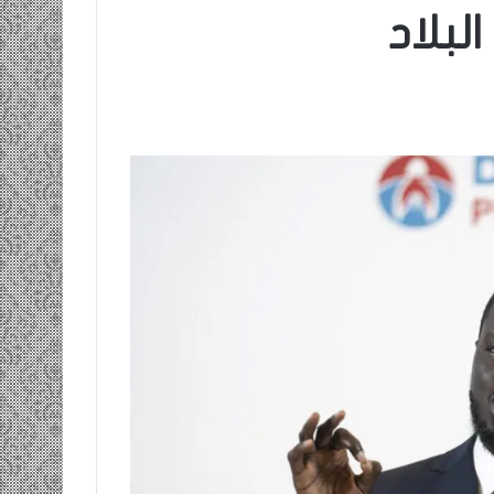
بلاد
ومضة…./
بومديد…..صرخة
استغاثة..
معادة..؟
/
الشريف
بونا
صاف …/ بين
25 يونيو، 2022
ندان المغاضبين
ومضة…./ بومديد…..صرخة استغاثة..
معادة..؟ / الشريف بونا