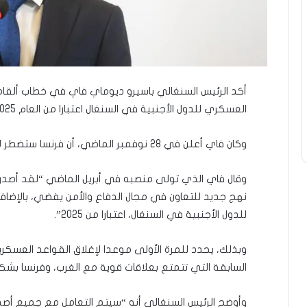
أكد الرئيس السنغالي باسيرو ديوماي فاي في خطاب ألقاه ب
العسكري للدول الأجنبية في السنغال اعتبارا من العام 2025”.
وكان فاي أعلن في 28 نوفمبر الماضي، أن فرنسا ستضطر لإغلاق قواعدها العسكرية في السنغال.
وقال فاي الذي تولى منصبه في أبريل الماضي “لقد أصدرت 
نهج جديد للتعاون في مجال الدفاع والأمن يفضي، بالإضافة
للدول الأجنبية في السنغال، اعتبارا من 2025”.
وبذلك، يحدد للمرة الأولى موعدا لإغلاق القواعد العسكر
السابقة التي تتمتع بعلاقات قوية مع الغرب، وفرنسا بشك
وأوضح الرئيس السنغالي أنه “سيتم التعامل مع جميع أصدق