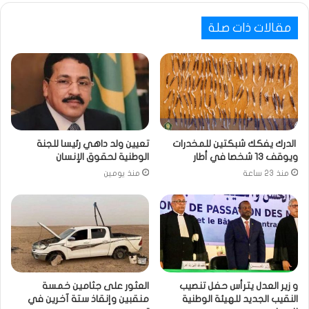
مقالات ذات صلة
الدرك يفكك شبكتين للمخدرات
تعيين ولد داهي رئيسا للجنة
ويوقف 13 شخصا في أطار
الوطنية لحقوق الإنسان
منذ 23 ساعة
منذ يومين
و زير العدل يترأس حفل تنصيب
العثور على جثامين خمسة
النقيب الجديد للهيئة الوطنية
منقبين وإنقاذ ستة آخرين في