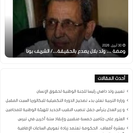
:
تحية
تقدير
خاصة
لكم
جميعا…/
الشيخ
التراد
31 مايو، 2025
ا
محمد
خاطرة : تحية تقدير خاصة لكم جميعا…/ الشيخ التراد 
أحدث المقالات
تعيين ولد داهي رئيسا للجنة الوطنية لحقوق الإنسان
وزارة التربية تعلن بدء تصحيح الدورة التكميلية للبكالوريا السبت المقبل
و زير العدل يترأس حفل تنصيب النقيب الجديد للهيئة الوطنية للمحامين
العثور على جثامين خمسة منقبين وإنقاذ ستة آخرين في تيرس
بعشرة أضعاف.. الحكومة تعتمد زيادة تعويض الساعات الإضافية