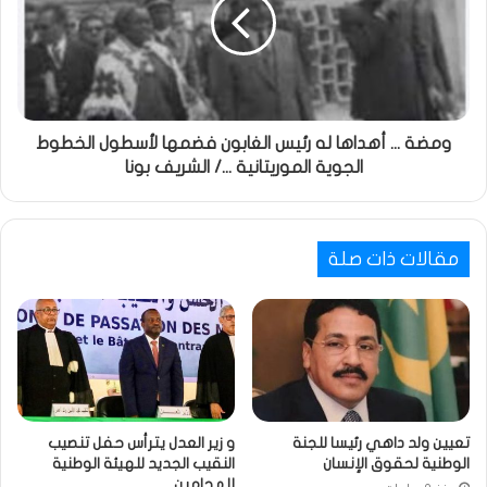
ومضة ... أهداها له رئيس الغابون فضمها لأسطول الخطوط
الجوية الموريتانية .../ الشريف بونا
مقالات ذات صلة
تعيين ولد داهي رئيسا للجنة
و زير العدل يترأس حفل تنصيب
الوطنية لحقوق الإنسان
النقيب الجديد للهيئة الوطنية
للمحامين