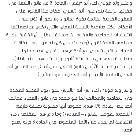
واعتبر ولد مولاي اعل أنه “رغم أن المادة: 3 من قانون الشغل في
فقرتها الرابعة تنص على أنه: (تسري أحكام هذا القانون على
العقود الفردية القائمة بقوة القانون، ولا يجوز أن تؤثر على
الأحكام الأكثر صلاحية بالنسبة للعمال، والتي تكون قد تضمنتها
الاتفاقيات الجماعية والعقود الفردية القائمة) إلا أن الفقرة الأخيرة
من نفس المادة تقول: (ويجب تعديل كل بند من بنود الاتفاقات
الجماعية التي تتعارض مع أحكام هذا القانون قصد جعلها
متطابقة معه، في مدة ستة أشهر، وإلا اعتبر هذا البند باطلا)،
بينما تنص المادة: 176 من قانون الشغل على أنه (يحدد القانون أيام
العطل الخاصة بالأعياد وأيام العطل مدفوعة الأجر).
وأشار ولد مولاي اعل إلى أنه “بالتالي يكون يوم العطلة المحدد
في الاتفاقية والمخالف لما هو محدد في قانون العطل، مخالف
أيضا لنص المادة: 176 هذه، خصوصا أنها معنونة بصيغة جازمة:
(التحديد بموجب القانون – المبادئ) وما دام هذا المقتضى من
الاتفاقية لم يعدل خلال الأجل المنصوص في المادة 3 فإنه يصبح
لاغيا”.