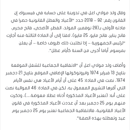
وقال ولد مولاي اعل في تدوينة على حسابه في فيسبوك إن
القانون رقم: 92 – 2018 حدد “الأعياد والعطل القانونية حصرا في
مادته الأولى بـ(28 نوفمبر، المولد، الفطر، الأضحى، فاتح محرم،
فاتح يناير، فاتح مايو، 25 مايو)، لافتا إلى أن المادة الثالثة منه أجازت
“لرئيس الجمهورية – إذا تطلبت ذلك ظروف خاصة – أن يعلن
بمرسوم أياما أخرى من السنة كأيام عطل”.
وأضاف ولد مولاي اعل أن “الاتفاقية الجماعية للشغل الموقعة
بتاريخ 13 فبراير 1974 وابروتوكولها الإضافي الموقع بتاريخ 21 دجمبر
1974، نصت في المادة: 45 على أن أيام الأعياد هي نفس الأيام
التي أقرها التشريع المعمول به، لكن في المادة: 46 الموالية نصت
على أنه: (تعتبر الأعياد المذكورة أدناه عطلا معوضة…)، وذكرت
منهم يوم 25 دجمبر بعد أن عددت الأعياد المذكورة في قانون
الأعياد القانونية، فالاتفاقية الجماعية تعتبر يوم 25 دجمبر يوم
عيد وتعطله بهذه الصفة”.