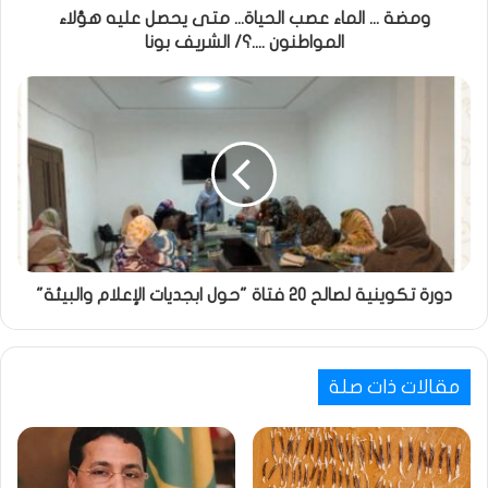
ومضة ... الماء عصب الحياة... متى يحصل عليه هؤلاء
المواطنون ....؟/ الشريف بونا
دورة تكوينية لصالح 20 فتاة "حول ابجديات الإعلام والبيئة"
مقالات ذات صلة