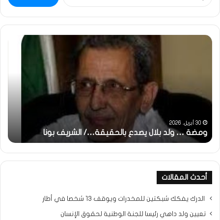
عن:
ومضة
خاط
:
…
ولد
تحي
بلال
تقد
يصدع
خاص
بالحقيقة…/
لكم
الشريف
جمي
بونا
الش
التر
30 أبريل، 2026
ومضة … ولد بلال يصدع بالحقيقة…/ الشريف بونا
مح
خ
أحدث المقالات
الدرك يفكك شبكتين للمخدرات ويوقف 13 شخصا في أطار
تعيين ولد داهي رئيسا للجنة الوطنية لحقوق الإنسان