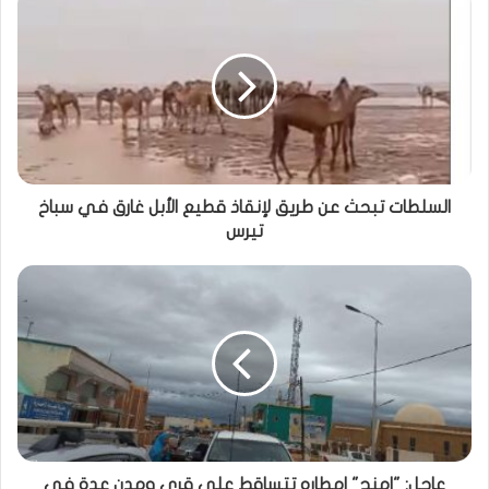
السلطات تبحث عن طريق لإنقاذ قطيع الأبل غارق في سباخ
تيرس
عاجل: "امنج" امطاره تتساقط على قرى ومدن عدة في