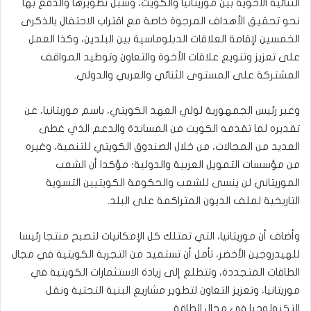
الثنائية الأخوية بين موريتانيا والكويت، وسبل تطويرها والدفع بها
نحو تحقيق الأهداف المرجوة خاصة مع اقتراب الاحتفال بالذكرى
الخمسين لإقامة العلاقات الدبلوماسية بين البلدين، وكذا العمل
على تعزيز وتنويع علاقات الأخوة والتعاون وتوطيد المواقف
المشتركة على المستوى الثنائي والعربي والدولي.
وعبر رئيس الجمهورية لولي العهد الكويتي، باسم موريتانيا، عن
تقديره لما تقدمه الكويت من المساندة والدعم الذي غطى
العديد من المجالات، من خلال الصندوق الكويتي للتنمية، وغيره
من مؤسسات التمويل العربية والدولية؛ مؤكدا أن الشعب
الموريتاني لن ينسى للشعب والحكومة الكويتيين التسوية
التاريخية لملف الديون المتراكمة على البلد.
وأضاف أن موريتانيا، التي تمتلك كل الإمكانيات لتصبح منتجا رئيسا
للهيدروجين الأخضر، تأمل أن تستفيد من التجربة الكويتية في مجال
الطاقات المتجددة، وتتطلع إلى زيادة الاستثمارات الكويتية في
موريتانيا، وتعزيز التعاون لتطوير مشاريع البنية التحتية ونقل
التكنولوجيا في مجال الطاقة.