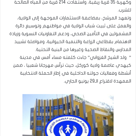
وكهربة 35 قرية ريفية، واستفادت 214 قرية من المياه الصالحة
للشرب.
وتعهد المرشح، بمضاعفة الاستثمارات الموجهة إلى الولاية،
والعمل على ثبيت شباب الولاية في مواطنهم وتوسيع دائرة
المشمولين في التأمين الصحي، ودعم التعاونيات النسوية وزيادة
الاهتمام بقطاعي الزراعة والتنمية الحيوانية، ومواصلة تشييد
المدارس والنقاط الصحية وغيرها من البنية التحتية.
” ولد الشيخ الغزواني” جاءت كلمته مساء أمس في مدينة
كيهدي عاصمة ولاية كوركل، حيث ترأس مهرجانا شعبيا ، ضمن
أنشطة وفعاليات جولته الداخلية في إطار الحملة الانتخابية
الممهدة لاقتراع الـ29 يونيو الجاري.