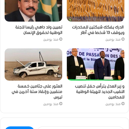
الدرك يفكك شبكتين للمخدرات
تعيين ولد داهي رئيسا للجنة
ويوقف 13 شخصا في أطار
الوطنية لحقوق الإنسان
منذ يومين
منذ يومين
و زير العدل يترأس حفل تنصيب
العثور على جثامين خمسة
النقيب الجديد للهيئة الوطنية
منقبين وإنقاذ ستة آخرين في
للمحامين
تيرس
منذ يومين
منذ يومين