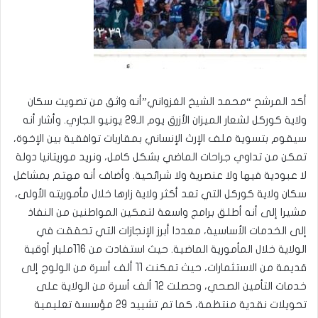
أكد المرشح “محمد الشيخ الغزواني”أنه واثق من تصويت سكان
ولاية كوركل لشعار الميزان الأزرق يوم الـ29 يونيو الجاري. وأشار أنه
سيقوم بتسوية ملف الإرث الإنساني بمقاربات توافقية بين الإخوة،
تمكن من تداوي جراحات الماضي بشكل كامل، ونريد موريتانيا دولة
لا عبودية فيها ولا عنصرية ولا شرائحية. وأضاف أنه مهتم بمشاغل
سكان ولاية كوركل التي تعد أكثر ولاية زارها خلال مأموريته الأولى،
مشيرا إلى أنه أطلق برامج واسعة لتمكين المواطنين من النفاذ
إلى الخدمات الأساسية، معددا أبرز الإنجازات التي تحققت في
الولاية خلال المأمورية الماضية. حيث استفادت من 116مليار أوقية
قديمة من الاستثمارات، حيث تمكنت 11 ألف أسرة من الولوج إلى
خدمات التأمين الصحي، وحصلت 12 ألف أسرة من الولاية على
تحويلات نقدية منتظمة، كما تم تشييد 29 مؤسسة تعليمية