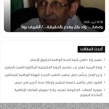
يصدع
خاص
بالحقيقة…/
لكم
الشريف
جمي
بونا
الش
التر
30 أبريل، 2026
ومضة … ولد بلال يصدع بالحقيقة…/ الشريف بونا
مح
خ
أحدث المقالات
تعيين ولد داهي رئيسا للجنة الوطنية لحقوق الإنسان
وزارة التربية تعلن بدء تصحيح الدورة التكميلية للبكالوريا السبت المقبل
و زير العدل يترأس حفل تنصيب النقيب الجديد للهيئة الوطنية للمحامين
العثور على جثامين خمسة منقبين وإنقاذ ستة آخرين في تيرس
بعشرة أضعاف.. الحكومة تعتمد زيادة تعويض الساعات الإضافية
لأساتذة التعليم