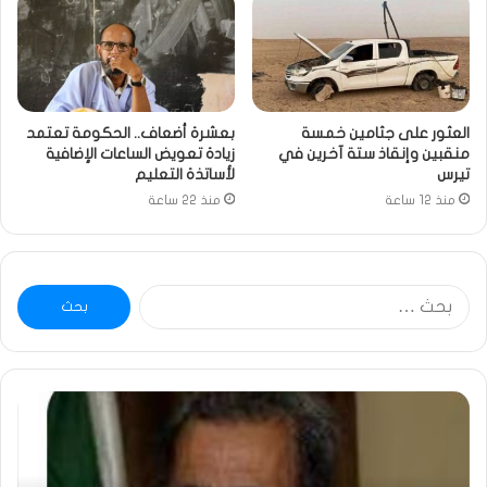
العثور على جثامين خمسة
بعشرة أضعاف.. الحكومة تعتمد
منقبين وإنقاذ ستة آخرين في
زيادة تعويض الساعات الإضافية
تيرس
لأساتذة التعليم
منذ 12 ساعة
منذ 22 ساعة
البحث
عن:
ومضة
خاط
:
…
ولد
تحي
بلال
تقد