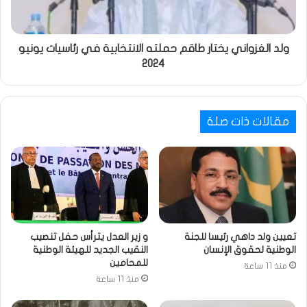
ولد الغزواني يختار طاقم حملته الانتخابية في رئاسيات يونيو
2024
مقالات ذات صلة
تعيين ولد داهي رئيسا للجنة
و زير العدل يترأس حفل تنصيب
الوطنية لحقوق الإنسان
النقيب الجديد للهيئة الوطنية
للمحامين
منذ 11 ساعة
منذ 11 ساعة