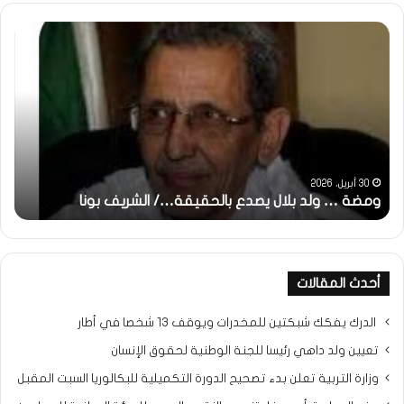
ة
خاطرة
:
تحية
تقدير
خاصة
قيقة…/
لكم
يف
جميعا…/
الشيخ
التراد
 أبريل، 2026
31 مايو، 2025
ضة … ولد بلال يصدع بالحقيقة…/ الشريف بونا
محمد
خاطرة :
أحدث المقالات
الدرك يفكك شبكتين للمخدرات ويوقف 13 شخصا في أطار
تعيين ولد داهي رئيسا للجنة الوطنية لحقوق الإنسان
وزارة التربية تعلن بدء تصحيح الدورة التكميلية للبكالوريا السبت المقبل