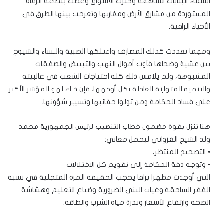
السماء البنايات الشاهقة وكثرت الأسواق وغصت ببضاعة الرفاه
المستوردة من مشارق الأرض ومغاربها وتعرجت بينها الطرق في
الأحياء الراقية.
ومهما تعددت كذلك المصارف وامتلكها الصبية والنساء والشيوخ
بين عشية وضحاها فآوت أموال النهب والتبييض والصفقات
المشبوهة، ولم يلامس ذلك كله احتياجات الشعب في غالبيته
والتنمية المتوازنة العادلة بكل أوجهها، فإن ذلك لهو المؤشر الأكبر
على فساد الحكامة ومن تولوا حقائبها وتسيير شؤونها.
هنا تنزل بقوة مضمون خطاب التنصيب لرئيس الجمهورية محمد
ولد الشيخ الغزواني ليحمل معاني:
• التصحيح المنتظر،
• وتوجه دفة الحكامة إلى تقويم كل الاختلالات
التي أوجدت مظهرا براقا يحجب الحقيقة المرة المتجلية في نسبة
الفقر الساحقة وغياب البنى الضرورية وضياع التعليم وهشاشة
الصحة وارتفاع الأسعار وندرة مياه الشرب والطاقة.