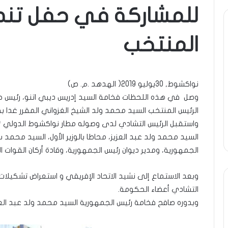
للمشاركة في حفل تنص
ة
ومضة
المنتخب
ول
:
/
انية
…
حزب
ن…!!
الانصاف
نواكشوط, 30يوليو 2019( الهدهد .م. ص)
9 مايو، 2023
يف
…/
وصل في هذه اللحظات فخامة السيد إدريس ديبي اتنو، رئيس ج
ومضة : / …حزب الان
13 أبريل، 2025
بين
الرئيس المنتخب السيد محمد ولد الشيخ الغزواني المقرر غدا بق
ضة ..أفول شمس الإنسانية في
مطرقة المعارضة… وس
مطرقة
واستقبل الرئيس التشادي لدى وصوله مطار نواكشوط الدولي 
تين…!! الشريف بونا
… !!! / الشريف بونا
المعارضة…
وسندان
السيد محمد ولد عبد العزيز، محاطا بالوزير الأول، السيد محمد سال
المغاضبين
الجمهورية، ومدير ديوان رئيس الجمهورية، وقادة أركان القوات 
…
!!!
وبعد الاستماع إلى نشيد الاتحاد الإفريقي و استعراض تشكيلا
/
التشادي أعضاء الحكومة.
الشريف
بونا
وبدوره صافح فخامة رئيس الجمهورية السيد محمد ولد عبد العز