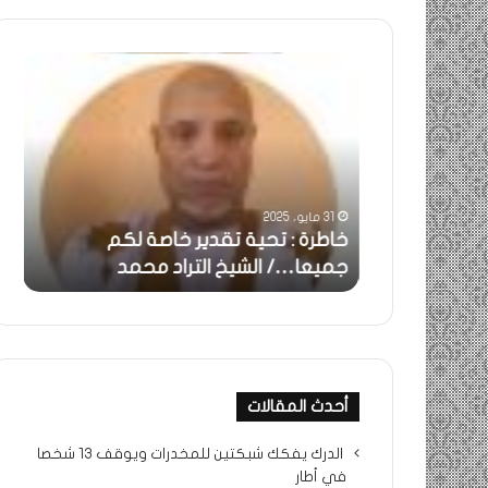
خاطرة
ومض
:
..أف
تحية
شمس
تقدير
الإنس
خاصة
في
لكم
أمتي
جميعا…/
الشر
31 مايو، 2025
الشيخ
بونا
بالحقيقة…/
خاطرة : تحية تقدير خاصة لكم
وم
التراد
جميعا…/ الشيخ التراد محمد
أم
محمد
أحدث المقالات
الدرك يفكك شبكتين للمخدرات ويوقف 13 شخصا
في أطار