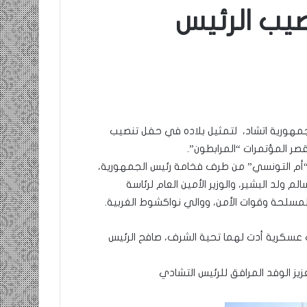
يب الرئيس
ومضة…./
بومديد…..صرخة
استغاثة..
معادة..؟
/
الشريف
بونا
مهورية اتشاد، لتمثيل بلاده في حفل تنصيب
صاف …/ بين
25 يونيو، 2022
صر المؤتمرات “المرابطون”.
ندان المغاضبين
ومضة…./ بومديد…..صرخة استغاثة..
“أم التونسي” من طرف فخامة رئيس الجمهورية،
معادة..؟ / الشريف بونا
م ولد البشير، والوزير الأمين العام لرئاسة
المسلحة وقوات الأمن، ووالي نواكشوط الغربية.
ت عسكرية أدت لهما تحية الشرف، صافح الرئيس
يز الوفد المرافق للرئيس التشادي