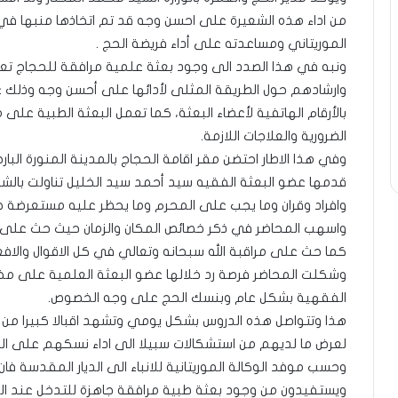
من اداء هذه الشعيرة على احسن وجه قد تم اتخاذها منبها في
الموريتاني ومساعدته على أداء فريضة الحج .
ونبه في هذا الصدد الى وجود بعثة علمية مرافقة للحجاج
وارشادهم حول الطريقة المثلى لأدائها على أحسن وجه وذلك عبر
بالأرقام الهاتفية لأعضاء البعثة، كما تعمل البعثة الطبية على 
الضرورية والعلاجات اللازمة.
وفي هذا الاطار احتضن مقر اقامة الحجاج بالمدينة المنورة البار
قدمها عضو البعثة الفقيه سيد أحمد سيد الخليل تناولت بالشرح
وافراد وقران وما يجب على المحرم وما يحظر عليه مستعرضة
واسهب المحاضر في ذكر خصائص المكان والزمان حيث حث على ضر
كما حث على مراقبة الله سبحانه وتعالي في كل الاقوال والافعال 
وشكلت المحاضر فرصة رد خلالها عضو البعثة العلمية على مخت
الفقهية بشكل عام وبنسك الحج على وجه الخصوص.
هذا وتتواصل هذه الدروس بشكل يومي وتشهد اقبالا كبيرا من
لعرض ما لديهم من استشكالات سبيلا الى اداء نسكهم على ال
وحسب موفد الوكالة الموريتانية للانباء الى الديار المقدسة فا
ويستفيدون من وجود بعثة طبية مرافقة جاهزة للتدخل عند الح