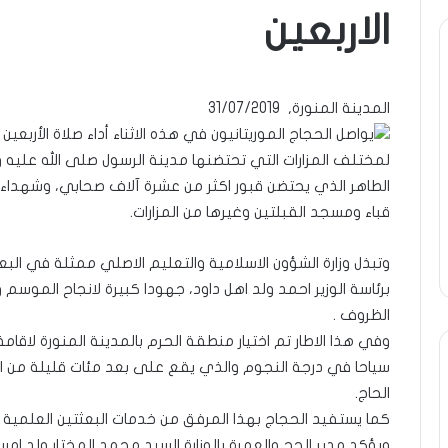
الاربعين
ومضة
ومضة
..أفول
:
شمس
/
المدينة المنورة, 31/07/2019
الإنسانية
…
يواصل الحجاج الموريتانيون في هذه الاثناء أداء صلاة الأربعي
في
حزب
لمختلف المزارات التي تحتضنها مدينة الرسول صلى الله عليه وس
أمتين…!!
الانصاف
9 مايو، 2023
الشريف
…/
الطاهر الذي يحتضن قبور اكثر من عشرة آلاف صحابي، وشهدا
ومضة : / …حزب 
13 أبريل، 2025
بونا
بين
قباء ومسجد القبلتين وغيرها من المزارات.
ومضة ..أفول شمس الإنسانية في
مطرقة المعارضة
مطرقة
أمتين…!! الشريف بونا
… !!! / الشريف بو
المعارضة…
وتبذل وزارة الشؤون الاسلامية والتعليم الاصلي ممثلة في الب
وسندان
المغاضبين
برئاسة الوزير احمد ولد اهل داود، جهودا كبيرة لانجاح الموس
…
الظروف .
!!!
وفي هذا الاطار تم اختيار منطقة الحرم بالمدينة المنورة لاق
/
سياحا في درجة النجوم والذي يقع على بعد مئات قليلة من الا
الشريف
الحاج.
بونا
كما يستفيد الحجاج بهذا المرفق من خدمات البعثتين العلمية
ويؤكد مدير الحج والعمرة بالوزارة السيد محمد المختار ولد ام