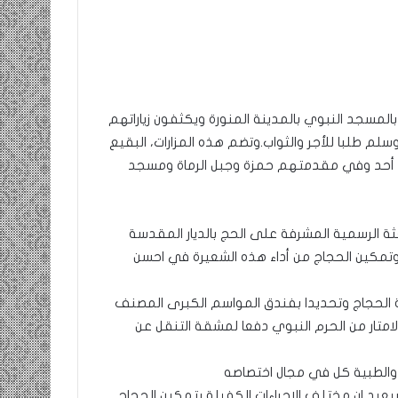
ومضة…./
بومديد…..صرخة
استغاثة..
معادة..؟
ن بالمسجد النبوي بالمدينة المنورة ويكثفون زياراتهم
/
لم طلبا للأجر والثواب.
وتضم هذه المزارات، البقيع
الشريف
بونا
ء أحد وفي مقدمتهم حمزة وجبل الرماة ومسجد
الانصاف …/ بين
25 يونيو، 2022
… وسندان المغاضبين
ومضة…./ بومديد…..صرخة استغاثة.
نا
معادة..؟ / الشريف بونا
عثة الرسمية المشرفة على الحج بالديار المقدسة
م وتمكين الحجاج من أداء هذه الشعيرة في احسن
امة الحجاج وتحديدا بفندق المواسم الكبرى المصنف
متار من الحرم النبوي دفعا لمشقة التنقل عن
 والطبية كل في مجال اختصاصه
سيعيد ان مختلف الاجراءات الكفيلة بتمكين الحجاج