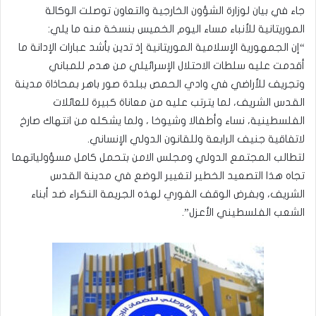
جاء في بيان لوزارة الشؤون الخارجية والتعاون توصلت الوكالة
الموريتانية للأنباء مساء اليوم الخميس بنسخة منه ما يلي:
“إن الجمهورية الإسلامية الموريتانية إذ تدين بأشد عبارات الإدانة ما
أقدمت عليه سلطات الاحتلال الإسرائيلي من هدم للمباني
وتجريف للأراضي في وادي الحمص ببلدة صور باهر بمحاذاة مدينة
القدس الشريف، لما يترتب عليه من معاناة كبيرة للعائلات
الفلسطينية، نساء وأطفالا وشيوخا ، ولما يشكله من انتهاك صارخ
لاتفاقية جنيف الرابعة وللقانون الدولي الإنساني.
لتطالب المجتمع الدولي ومجلس الامن بتحمل كامل مسؤولياتهما
تجاه هذا التصعيد الخطير لتغيير الوضع في مدينة القدس
الشريف، وبفرض الوقف الفوري لهذه الجريمة النكراء ضد أبناء
الشعب الفلسطيني الأعزل”.