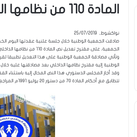
المادة 110 من نظامها الداخلي
ومضة
..أفول
شمس
نواكشوط, 25/07/2019
الإنسانية
صادقت الجمعية الوطنية خلال جلسة علنية عقدتها اليوم الخم
في
الجمعية، على مقترح تعديل نص المادة ١١٠ من نظامها الداخلي، وخاصة الفقرة الرابعة من هذه المادة.
أمتين…!!
/
الشريف
وتأتي مصادقة الجمعية الوطنية على هذا التعديل تطبيقا لقرا
13 أبريل، 2025
بونا
الوطنية إليه مقترح نظامها الداخلي بعد مصادقتها عليه خلال جلسة عقدته
ة : تحية تقدير خاصة لكم
ومضة ..أفول شمس الإن
ا…/ الشيخ التراد محمد
أمتين…!! الشريف بونا
تتطابق مع أحكام المادة ٧٠ من دستور ٢٠ يوليو ١٩٩١م المراجع.