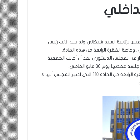
ومضة
وم
:
بو
/
اس
…
مع
يس برئاسة السيد شيخاني ولد بيب، نائب رئيس
حزب
/
الانصاف
ال
9 مايو، 2023
…/
بو
ر من المجلس الدستوري بعد أن أحالت الجمعية
ومضة : / …حزب الانصاف …/ بين
بين
ا يوم ٣٠ مايو الماضي.
سانية في
مطرقة المعارضة… وسندان المغاضبين
مطرقة
وقد أجاز المجلس الدستوري هذا النص المحال إليه باستثناء الفقرة الرابعة من المادة ١١٠ التي اعتبر المجلس أنها لا
… !!! / الشريف بونا
المعارضة…
وسندان
المغاضبين
…
!!!
/
الشريف
بونا