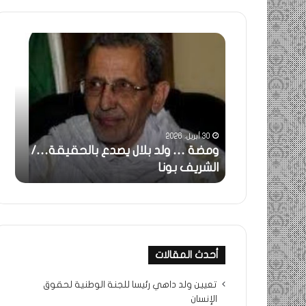
ومضة
خاطرة
:
…
ولد
تحية
بلال
تقدير
يصدع
خاصة
بالحقيقة…/
لكم
الشريف
جميعا…
30 أبريل، 2026
31 مايو، 2025
بونا
الشيخ
ستغاثة..
ومضة … ولد بلال يصدع بالحقيقة…/
خاطر
التراد
 بونا
الشريف بونا
جميع
محمد
أحدث المقالات
تعيين ولد داهي رئيسا للجنة الوطنية لحقوق
الإنسان