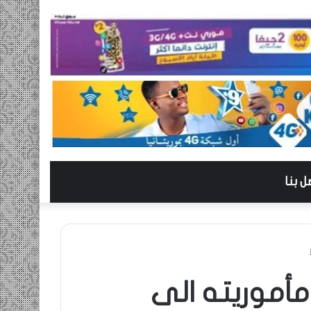
ل بنا
مأموريته الى