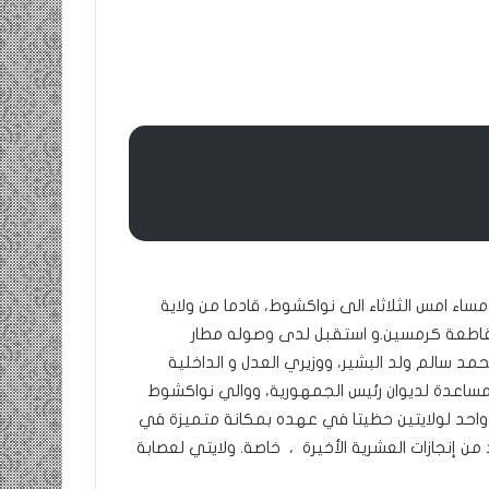
ومضة…./
بومديد…..صرخة
استغاثة..
معادة..؟
/
الشريف
بونا
صاف …/ بين
25 يونيو، 2022
ندان المغاضبين
ومضة…./ بومديد…..صرخة استغاثة..
معادة..؟ / الشريف بونا
مساء امس الثلاثاء الى نواكشوط، قادما من ولاية
مقاطعة كرمسين.
و استقبل لدى وصوله مطار
د سالم ولد البشير، ووزيري العدل و الداخلية
 المساعدة لديوان رئيس الجمهورية، ووالي نواكشوط
م واحد لولايتين حظيتا في عهده بمكانة متميزة في
إنجازات العشرية الأخيرة ، خاصة. ولايتي لعصابة