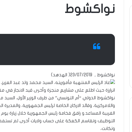
نواكشوط
ة
ومضة
ول
:
/
انية
…
حزب
ن…!!
الانصاف
9 مايو، 2023
يف
…/
ومضة : / …حزب الان
13 أبريل، 2025
بين
ضة ..أفول شمس الإنسانية في
مطرقة المعارضة… وس
مطرقة
تين…!! الشريف بونا
… !!! / الشريف بونا
المعارضة…
نواكشوط , 23/07/2019( الهدهد)
وسندان
عاد الرئيس المنتهية مأموريته، السيد محمد ولد عبد العزيز، 
المغاضبين
اترارزة حيث اطلع على مشاريع منجزة وأخرى قيد الانجاز في 
…
!!!
نواكشوط الدولي “أم التونسي” من طرف الوزير الأول، السيد محم
/
واللامركزية، وقائد الاركان الخاصة لرئيس الجمهورية، والمديرة
الشريف
الغربية المساعد.و رافق فخامة رئيس الجمهورية خلال زيارة يو
بونا
التوظيف وتقاسم الكعكة على حساب ولايات أخرى لم تستفد من 
وتكانت،