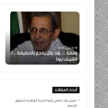
ومضة
خاطر
:
…
ولد
تحية
بلال
تقدي
يصدع
خاص
بالحقيقة…/
لكم
الشريف
جميع
30 أبريل، 2026
بونا
الشي
 استغاثة..
ومضة … ولد بلال يصدع بالحقيقة…/
خا
التراد
ف بونا
الشريف بونا
جم
محم
أحدث المقالات
تعيين ولد داهي رئيسا للجنة الوطنية لحقوق
الإنسان