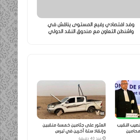
وفد افتصادي رفيع المستوى يناقش في
واشنطن التعاون مع صندوق النقد الدولي
نصيب النقيب
العثور على جثامين خمسة منقبين
لمحامين
وإنقاذ ستة آخرين في تيرس
منذ 40 دقيقة