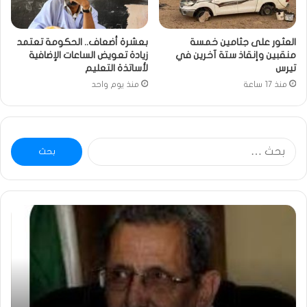
العثور على جثامين خمسة
بعشرة أضعاف.. الحكومة تعتمد
منقبين وإنقاذ ستة آخرين في
زيادة تعويض الساعات الإضافية
تيرس
لأساتذة التعليم
منذ 17 ساعة
منذ يوم واحد
البحث
عن:
ومضة
خاط
:
…
ولد
تحي
بلال
تقد
يصدع
خاص
بالحقيقة…/
لكم
الشريف
جمي