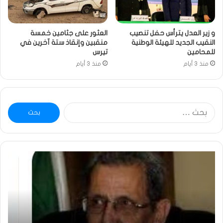
و زير العدل يترأس حفل تنصيب
العثور على جثامين خمسة
النقيب الجديد للهيئة الوطنية
منقبين وإنقاذ ستة آخرين في
للمحامين
تيرس
منذ 3 أيام
منذ 3 أيام
البحث
عن:
خاطرة
و
:
..
تحية
ش
تقدير
ال
خاصة
ف
لكم
أم
جميعا…/
ا