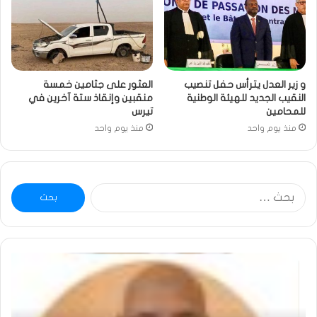
و زير العدل يترأس حفل تنصيب
العثور على جثامين خمسة
النقيب الجديد للهيئة الوطنية
منقبين وإنقاذ ستة آخرين في
للمحامين
تيرس
منذ يوم واحد
منذ يوم واحد
البحث
عن:
خاطرة
وم
:
..أ
تحية
شم
تقدير
الإن