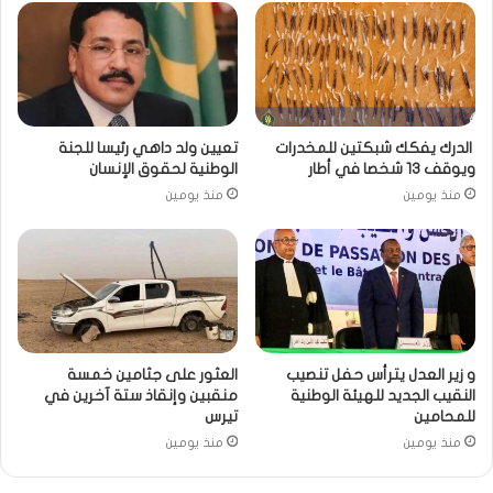
الدرك يفكك شبكتين للمخدرات
تعيين ولد داهي رئيسا للجنة
ويوقف 13 شخصا في أطار
الوطنية لحقوق الإنسان
منذ يومين
منذ يومين
و زير العدل يترأس حفل تنصيب
العثور على جثامين خمسة
النقيب الجديد للهيئة الوطنية
منقبين وإنقاذ ستة آخرين في
للمحامين
تيرس
منذ يومين
منذ يومين