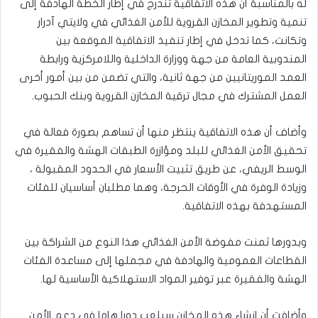
له بالمناسبة أن هذه الاتفاقية تندرج في إطار الخطة الهادفة إلى
تنمية وتطوير المخازن القروية للأمن الغذائي في ولايتي آدرار
وتكانت، كما تدخل في إطار تنفيذ الاتفاقية الموقعة بين
المندوبية العامة من جهة ووزارة الداخلية واللامركزية ورابطة
العمد الموريتانيين من جهة ثانية، والتي تضمن من بين أمور أخرى
العمل المشترك في مجال ترقية المخازن القروية وبنك الحبوب.
وأضاف أن هذه الاتفاقية ينتظر منها أن تساهم بصورة فعالة في
تحقيق الأمن الغذائي للبلد ومؤازرة الطبقات الهشة والفقيرة في
الوسط الريفي، عن طريق تثبيت الأسعار في الحدود المقبولة ،
وزيادة الوفرة في الأوقات الحرجة، وهما مطلبان أساسيان للفئات
المستهدفة بهذه الاتفاقية.
وبدورها ثمنت مفوضة الأمن الغذائي هذا النوع من الشراكة بين
القطاعات العمومية والهادفة في مجملها إلى مساعدة الفئات
الهشة والفقيرة عبر توفير المواد الاستهلاكية الأساسية لها.
وأضافت أن إنشاء هذه المخازن سيلعب دورا هاما في دعم الأمن