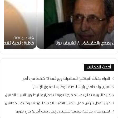
تحية
شم
تقدير
الإن
خاصة
في
لكم
أمت
جميعا…/
الش
الشيخ
بونا
التراد
31 مايو، 2025
محمد
خاطرة : تحية تقدير خاصة لكم جميعا…/ الشيخ التراد محمد
و
أحدث المقالات
الدرك يفكك شبكتين للمخدرات ويوقف 13 شخصا في أطار
تعيين ولد داهي رئيسا للجنة الوطنية لحقوق الإنسان
وزارة التربية تعلن بدء تصحيح الدورة التكميلية للبكالوريا السبت المقبل
و زير العدل يترأس حفل تنصيب النقيب الجديد للهيئة الوطنية للمحامين
العثور على جثامين خمسة منقبين وإنقاذ ستة آخرين في تيرس