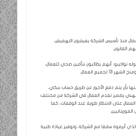
ومضة
ومضة…./
:
بومديد…..صرخة
/
استغاثة..
…
معادة..؟
لعمال منذ تأسيس الشركة يعيشون التهميش،
حزب
/
م القانون.
الانصاف
الشريف
9 مايو، 2023
…/
بونا
ومضة : / …حزب الانصاف …/ بين
25 يونيو، 2022
بين
له نواذيبو، أنهم يطالبون بتأمين صحي للعمال،
مطرقة المعارضة… وسندان المغاضبين
ومضة…./ بومد
مطرقة
لجميع العمال.
… !!! / الشريف بونا
معادة..؟ / الش
المعارضة…
وسندان
ها بأن يتم دفع الأجور عن طريق حساب بنكي،
المغاضبين
…
 مهني يضمن تقدم العمال في الشركة من مختلف
!!!
لعمال على الانتظار طويلا عند الوقفات، كما
/
لموريتانيين.
الشريف
بونا
 الذي أبرموه سابقا مع الشركة، وتوفير عيادة طبية