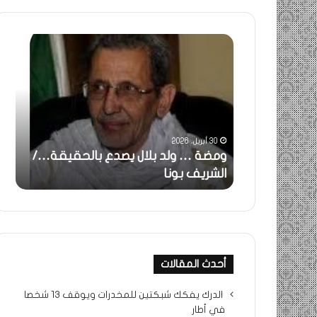
ومضة
خاطرة
:
…
ولد
تحية
بلال
تقدير
يصدع
خاصة
بالحقيقة…/
لكم
الشريف
جميعا…/
30 أبريل، 2026
31 مايو، 2025
بونا
الشيخ
ومضة … ولد بلال يصدع بالحقيقة…/
خاطرة : تحية تقد
التراد
الشريف بونا
جميعا…/ الشيخ ا
محمد
أحدث المقالات
الدرك يفكك شبكتين للمخدرات ويوقف 13 شخصا
في أطار