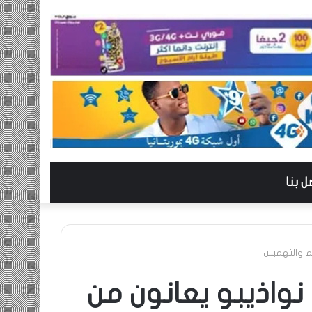
ل بنا
م والتهمبس
واذيبو يعانون من