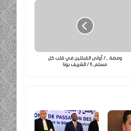
ومضة .../ أولى القبلتين في قلب كل
مسلم...!! / الشريف بونا