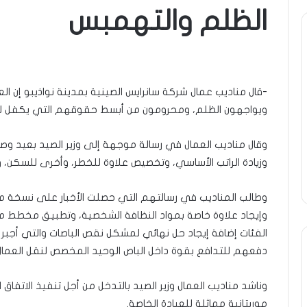
الظلم والتهمبس
ومضة
..أفول
شمس
الإنسانية
-قال مناديب عمال شركة سانرايس الصينية بمدينة نواذيبو إن ا
في
ويواجهون الظلم، ومحرومون من أبسط حقوقهم التي يكفل له
أمتين…!!
الشريف
13 أبريل، 2025
بونا
وقال مناديب العمال في رسالة موجهة إلى وزير الصيد بعيد وصو
ير خاصة لكم
ومضة ..أفول شمس الإنسانية في
وزيادة الراتب الأساسي، وتخصيص علاوة للخطر، وأخرى للسكن، ومنح الشهر 13 
لتراد محمد
أمتين…!! الشريف بونا
وطالب المناديب في رسالتهم التي حصلت الأخبار على نسخة من
وإيجاد علاوة خاصة بمواد النظافة الشخصية، وتطبيق مخطط
الفئات إضافة إيجاد حل نهائي لمشكل نقص الباصات والتي أجبر ا
دفعهم للتدافع بقوة داخل الباص الوحيد المخصص لنقل العمال ا
وناشد مناديب العمال وزير الصيد بالتدخل من أجل تنفيذ الاتفاق
موريتانية مماثلة للعيادة الخاصة.