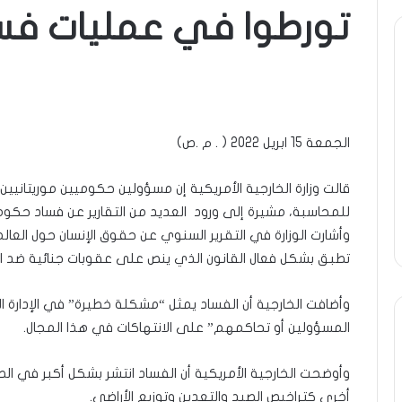
تورطوا في عمليات فس
ة
ومضة
..أفول
شمس
ر
الإنسانية
ة
في
الجمعة 15 ابريل 2022 ( . م .ص)
أمتين…!!
ا…/
الشريف
31 مايو، 2025
13 أبريل، 2025
خ
بونا
قالت وزارة الخارجية الأمريكية إن مسؤولين حكوميين موريتانيي
طرة : تحية تقدير خاصة لكم
ومضة ..أفول شمس ال
للمحاسبة، مشيرة إلى ورود العديد من التقارير عن فساد حكوم
يعا…/ الشيخ التراد محمد
أمتين…!! الشريف بونا
د
وأشارت الوزارة في التقرير السنوي عن حقوق الإنسان حول العالم 
تطبق بشكل فعال القانون الذي ينص على عقوبات جنائية ضد 
وأضافت الخارجية أن الفساد يمثل “مشكلة خطيرة” في الإدارة الع
المسؤولين أو تحاكمهم” على الانتهاكات في هذا المجال.
وأوضحت الخارجية الأمريكية أن الفساد انتشر بشكل أكبر في ال
أخرى كتراخيص الصيد والتعدين وتوزيع الأراضي.