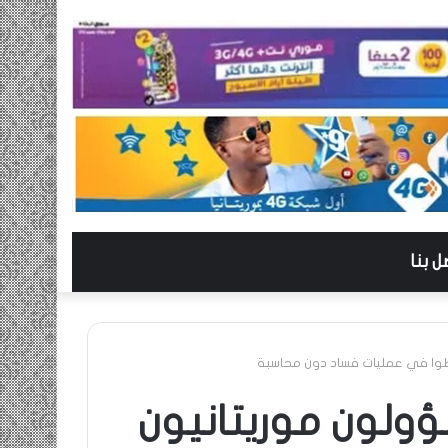
ل بنا
رطوا في عمليات فساد دون محاسبة
سؤولون موريتانيون