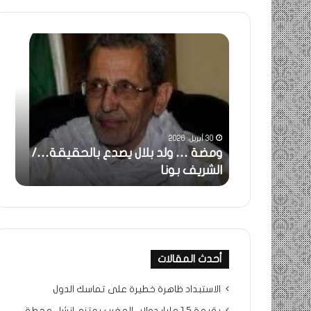
ومضة
خاطر
:
…
ولد
تحية
بلال
تقدي
يصدع
خاص
بالحقيقة…/
لكم
الشريف
جميع
30 أبريل، 2026
بونا
الشي
 استغاثة..
ومضة … ولد بلال يصدع بالحقيقة…/
خا
التراد
ف بونا
الشريف بونا
جم
محم
أحدث المقالات
الاستبداد ظاهرة خطيرة على تماسك الدول