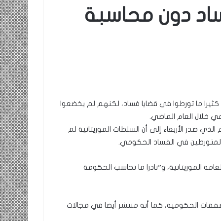
اد دون محاسبة
ومضة
:
/
…
حزب
الانصاف
9 مايو، 2023
…/
ومضة : / …حزب الانصاف …/ بين
بين
ن كثيرا ما تورطوا في قضايا فساد، لكنهم لم يخضعوا
إنسانية في
مطرقة المعارضة… وسندان المغاضبين
مطرقة
ي خلال العام الماضي.
… !!! / الشريف بونا
المعارضة…
الذي صدر الأربعاء إلى أن السلطات الموريتانية لم
وسندان
المتورطين في الفساد الحكومي.
المغاضبين
…
!!!
امة الموريتانية، و”نادرا ما تحاسب الحكومة
/
الشريف
بونا
صفقات الحكومية، كما أنه منتشر أيضا في مجالات