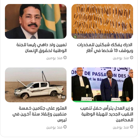
الدرك يفكك شبكتين للمخدرات
تعيين ولد داهي رئيسا للجنة
ويوقف 13 شخصا في أطار
الوطنية لحقوق الإنسان
منذ يومين
منذ يومين
و زير العدل يترأس حفل تنصيب
العثور على جثامين خمسة
النقيب الجديد للهيئة الوطنية
منقبين وإنقاذ ستة آخرين في
للمحامين
تيرس
منذ يومين
منذ يومين