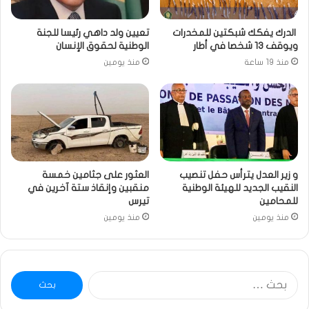
الدرك يفكك شبكتين للمخدرات
تعيين ولد داهي رئيسا للجنة
ويوقف 13 شخصا في أطار
الوطنية لحقوق الإنسان
منذ 19 ساعة
منذ يومين
و زير العدل يترأس حفل تنصيب
العثور على جثامين خمسة
النقيب الجديد للهيئة الوطنية
منقبين وإنقاذ ستة آخرين في
للمحامين
تيرس
منذ يومين
منذ يومين
البحث
عن: