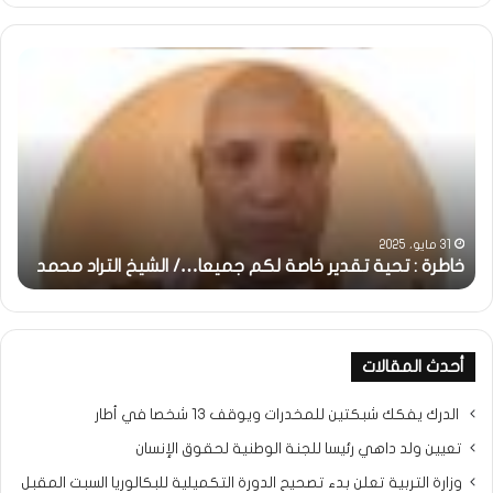
خاطرة
وم
:
..أ
تحية
شم
تقدير
الإن
خاصة
في
لكم
أمت
جميعا…/
الش
الشيخ
بونا
التراد
31 مايو، 2025
محمد
خاطرة : تحية تقدير خاصة لكم جميعا…/ الشيخ التراد محمد
و
أحدث المقالات
الدرك يفكك شبكتين للمخدرات ويوقف 13 شخصا في أطار
تعيين ولد داهي رئيسا للجنة الوطنية لحقوق الإنسان
وزارة التربية تعلن بدء تصحيح الدورة التكميلية للبكالوريا السبت المقبل