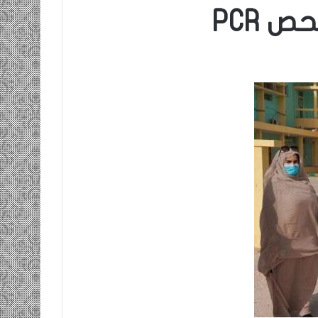
 PCR
ومضة…./
بومديد…..صرخة
استغاثة..
معادة..؟
/
الشريف
بونا
صاف …/ بين
25 يونيو، 2022
ندان المغاضبين
ومضة…./ بومديد…..صرخة استغاثة..
معادة..؟ / الشريف بونا