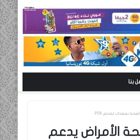
ل بنا
لصحة بمعدات لفحص PCR
حة الأمراض يدعم