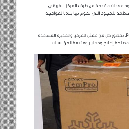
د معدات مقدمة من طرف المركز الافريقي
ا (Africa CDC) في إطار دعم المنظمة للجهود التي تقوم بها بلادنا لمواجهة
جرى تسلم المعدات، التي تتمثل في أزيد من 29 ألف فحص PCR، بحضور كل من ممثل المركز، والمديرة المساعدة
صلحة إصلاح ومعايير ومتابعة المؤسسات