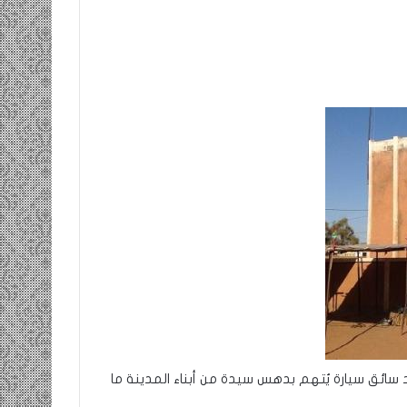
ومضة…./
بومديد…..صرخة
استغاثة..
معادة..؟
/
الشريف
بونا
صاف …/ بين
25 يونيو، 2022
ندان المغاضبين
ومضة…./ بومديد…..صرخة استغاثة..
معادة..؟ / الشريف بونا
سائق سيارة يُتهم بدهس سيدة من أبناء المدينة ما