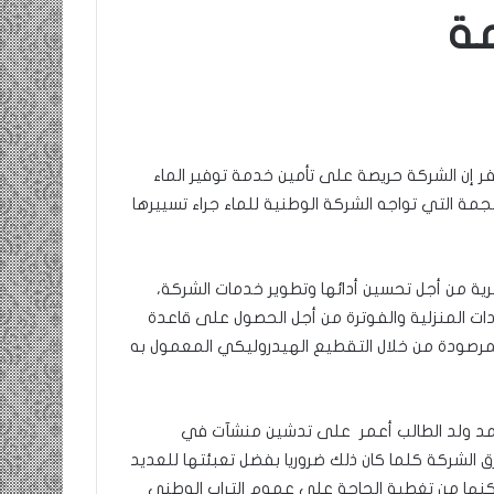
مة
ومضة…./
بومديد…..صرخة
استغاثة..
معادة..؟
/
ر إن الشركة حريصة على تأمين خدمة توفير الماء
الشريف
بونا
مة التي تواجه الشركة الوطنية للماء جراء تسييرها
صاف …/ بين
25 يونيو، 2022
ندان المغاضبين
ومضة…./ بومديد…..صرخة استغاثة..
معادة..؟ / الشريف بونا
ة من أجل تحسين أدائها وتطوير خدمات الشركة،
ادات المنزلية والفوترة من أجل الحصول على قاعدة
مرصودة من خلال التقطيع الهيدروليكي المعمول به
مد ولد الطالب أعمر على تدشين منشآت في
ق الشركة كلما كان ذلك ضروريا بفضل تعبئتها للعديد
مكنها من تغطية الحاجة على عموم التراب الوطني