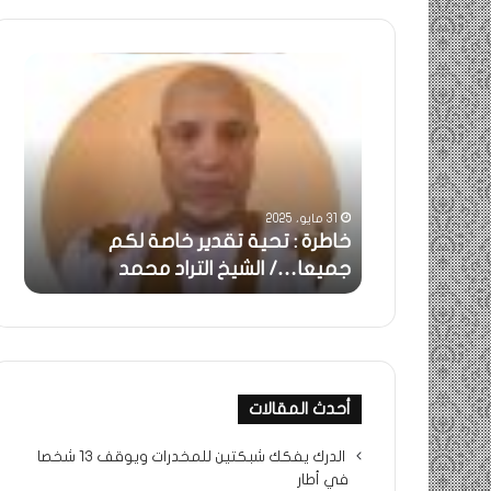
خاطرة
ومض
:
..أف
تحية
شمس
تقدير
الإنس
خاصة
في
لكم
أمتي
جميعا…/
الشر
31 مايو، 2025
الشيخ
بونا
بالحقيقة…/
خاطرة : تحية تقدير خاصة لكم
وم
التراد
جميعا…/ الشيخ التراد محمد
أم
محمد
أحدث المقالات
الدرك يفكك شبكتين للمخدرات ويوقف 13 شخصا
في أطار