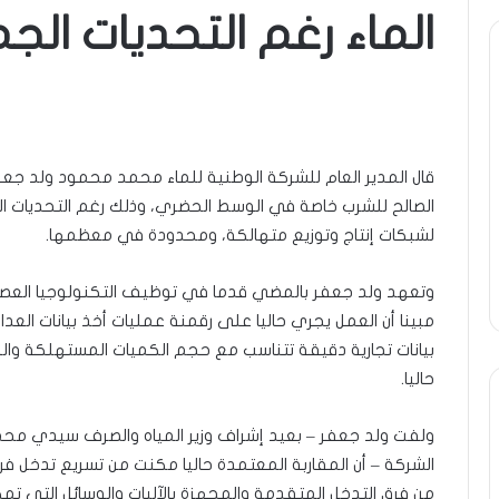
الماء رغم التحديات الج
ة
ومضة
ول
:
/
انية
…
حزب
قال المدير العام للشركة الوطنية للماء محمد محمود ولد جعف
ن…!!
الانصاف
9 مايو، 2023
يف
…/
الصالح للشرب خاصة في الوسط الحضري، وذلك رغم التحديات الج
ومضة : / …حزب الان
13 أبريل، 2025
بين
لشبكات إنتاج وتوزيع متهالكة، ومحدودة في معظمها.
ضة ..أفول شمس الإنسانية في
مطرقة المعارضة… وس
مطرقة
تين…!! الشريف بونا
… !!! / الشريف بونا
المعارضة…
وتعهد ولد جعفر بالمضي قدما في توظيف التكنولوجيا العصري
وسندان
مبينا أن العمل يجري حاليا على رقمنة عمليات أخذ بيانات العد
المغاضبين
…
بيانات تجارية دقيقة تتناسب مع حجم الكميات المستهلكة وال
!!!
حاليا.
/
الشريف
ولفت ولد جعفر – بعيد إشراف وزير المياه والصرف سيدي مح
بونا
الشركة – أن المقاربة المعتمدة حاليا مكنت من تسريع تدخل فر
من فرق التدخل المتقدمة والمجهزة بالآليات والوسائل التي ت