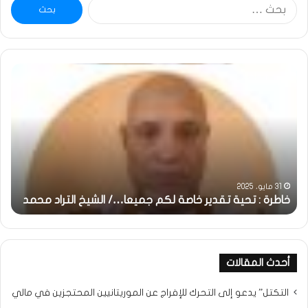
البحث
عن:
خاطرة
وم
:
..أ
تحية
شم
تقدير
الإن
خاصة
في
لكم
أمت
جميعا…/
الش
الشيخ
بونا
التراد
31 مايو، 2025
محمد
خاطرة : تحية تقدير خاصة لكم جميعا…/ الشيخ التراد محمد
و
أحدث المقالات
التكتل” يدعو إلى التحرك للإفراج عن الموريتانيين المحتجزين في مالي