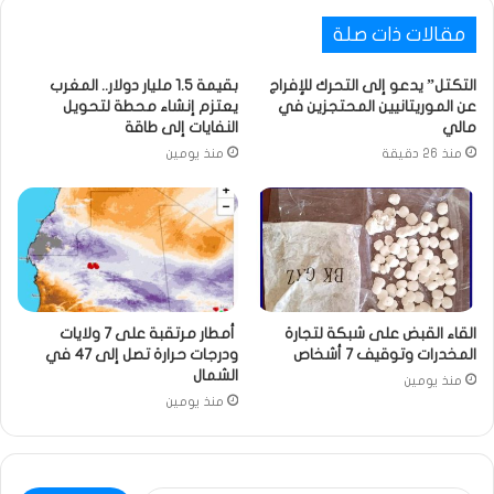
مقالات ذات صلة
التكتل” يدعو إلى التحرك للإفراج
بقيمة 1.5 مليار دولار.. المغرب
عن الموريتانيين المحتجزين في
يعتزم إنشاء محطة لتحويل
مالي
النفايات إلى طاقة
منذ 26 دقيقة
منذ يومين
القاء القبض على شبكة لتجارة
أمطار مرتقبة على 7 ولايات
المخدرات وتوقيف 7 أشخاص
ودرجات حرارة تصل إلى 47 في
الشمال
منذ يومين
منذ يومين