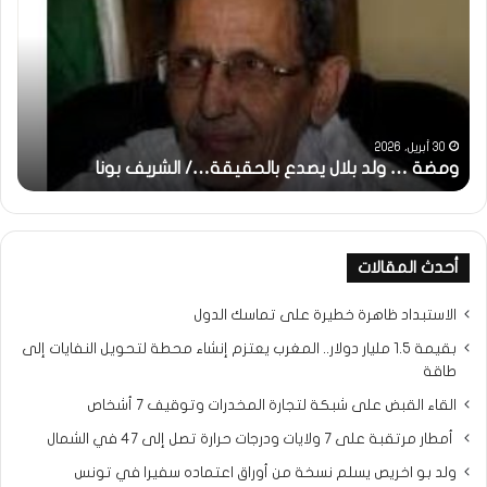
ولد
تحي
بلال
تقد
يصدع
خاص
بالحقيقة…/
لكم
الشريف
جمي
بونا
الش
التر
30 أبريل، 2026
ومضة … ولد بلال يصدع بالحقيقة…/ الشريف بونا
مح
خ
أحدث المقالات
الاستبداد ظاهرة خطيرة على تماسك الدول
بقيمة 1.5 مليار دولار.. المغرب يعتزم إنشاء محطة لتحويل النفايات إلى
طاقة
القاء القبض على شبكة لتجارة المخدرات وتوقيف 7 أشخاص
أمطار مرتقبة على 7 ولايات ودرجات حرارة تصل إلى 47 في الشمال
ولد بو اخريص يسلم نسخة من أوراق اعتماده سفيرا في تونس