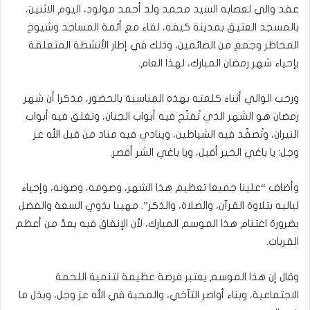
عقد والي لعصابه السيد محمد ولد أحمد مولود، اليوم الاثنين،
بالمسجد العتيق بمدينة كيفه، لقاء مع أئمة المساجد وشيوخ
المحاظر وجمع من الصائمين، وذلك في إطار الأنشطة المتعلقة
بإحياء شهر رمضان المبارك، لهذا العام.
ورحب الوالي أثناء كلمته بهذه المناسبة بالحضور، مذكرا أن شهر
رمضان هو الشهر الذي تُفتّح فيه أبواب الجنان، وتغلق فيه أبواب
النيران، وتُصفّد فيه الشياطين، وينادي فيه مناد من قبل الله عز
وجل: يا باغي الخير أقبل، ويا باغي الشر أقصر.
وأضاف “علينا جميعا تعظيم هذا الشهر، وصومه، وصونه، وإحياء
لياليه بتلاوة القرآن، والصلاة، والذكر”. مهيبا بذوي السعة والفضل
بضرورة اغتنام هذا الموسم المبارك، لأن الإنفاق فيه يعدّ من أعظم
القربات.
وقال إن هذا الموسم يعتبر فرصة عظيمة لتنمية اللحمة
الاجتماعية، وبناء أواصر التآخي، والمحبة في الله عز وجل، وبذل ما