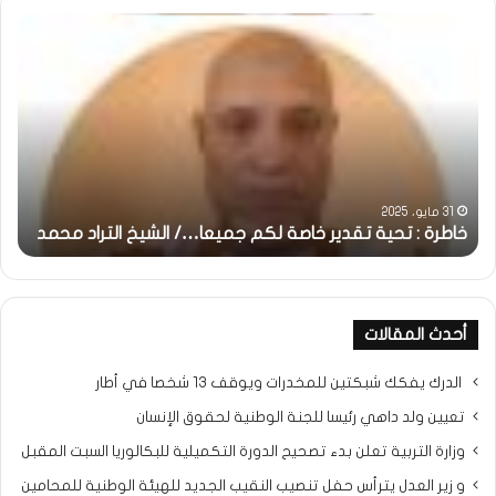
خاطرة
وم
:
..أ
تحية
شم
تقدير
الإن
خاصة
في
لكم
أمت
جميعا…/
الش
الشيخ
بونا
التراد
31 مايو، 2025
محمد
خاطرة : تحية تقدير خاصة لكم جميعا…/ الشيخ التراد محمد
و
أحدث المقالات
الدرك يفكك شبكتين للمخدرات ويوقف 13 شخصا في أطار
تعيين ولد داهي رئيسا للجنة الوطنية لحقوق الإنسان
وزارة التربية تعلن بدء تصحيح الدورة التكميلية للبكالوريا السبت المقبل
و زير العدل يترأس حفل تنصيب النقيب الجديد للهيئة الوطنية للمحامين