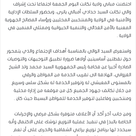
احتضنت مباني ولاية تكانت اليوم الجمعة اجتماعا تحت إشراف
والي تكانت السيد حدادي أمبالي ياترى، وبحضور السلطات الإدارية
والأمنية في الولاية والمنتخببن المحليين ورؤساء المصالح الجهوية
المعنية بالأمن الغذائي والتنمية الحيوانية وممثلي المنمين في
الولاية .
واستعرض السيد الوالي بالمناسبة أهداف الإجتماع والذي يتمحور
حول نقطتين أساسيتين أولاها ضرورة تطبيق التوجيهات والتوصيات
الصادرة أخيرا عن فخامة رئيس الجمهورية السيد محمد ولد الشيخ
الغزواني، الهادفة الى تقريب الخدمة من المواطن والرقي
بالمستوى المعيشي له وتوفير الخدمة له بشكل سلس وسريع
من خلال تكاتف جهود الجميع كل من موقعه من إدارة محلية
ومنتخبين وفاعلين لتوفير الخدمة للمواطن البسيط حيث كان .
ومن جانب آخر أكد أن الأعلاف متوفرة بشكل مرضي والإجراءات
الخاصة بالبدإ في تنفيذ عملية التوزيع توشك على الاكتمال وأنه
سيحدد لها برنامج توزيع يراعي الشفافية والحرص على أن تعم