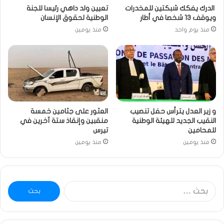
الدرك يفكك شبكتين للمخدرات
تعيين ولد داهي رئيسا للجنة
ويوقف 13 شخصا في أطار
الوطنية لحقوق الإنسان
منذ يوم واحد
منذ يومين
و زير العدل يترأس حفل تنصيب
العثور على جثامين خمسة
النقيب الجديد للهيئة الوطنية
منقبين وإنقاذ ستة آخرين في
للمحامين
تيرس
منذ يومين
منذ يومين
البحث
عن: