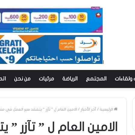
 ولقاءات
المجتمع
الرياضة
مرئيات
من نحن
اتص
الرئيسية
/
آخر الأخبار
/
الامين العام ل ” تآزر ” يتفقد سير العمل في م
الامين العام ل ” تآزر ” 