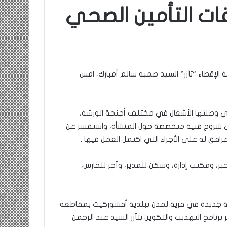
ت التأمين الصحي
ومضة…./
بومديد…..صرخة
استغاثة..
معادة..؟
/
الإقصاء “تآزر” السيد صمبه سالم أمبارك، امس
الشريف
بونا
صاف …/ بين
25 يونيو، 2022
ندان المغاضبين
ومضة…./ بومديد…..صرخة استغاثة..
لتي وصلتها الأشغال في مختلف أجنحة الورشة،
معادة..؟ / الشريف بونا
لى شروح فنية متخصصة حول المنشأة، واستفسر عن
لمرافق له على الأجزاء التي اكتمل العمل فيها .
ر، ومكتب إدارة، وسكن للمدير، وآخر للحارس،
ائية جديدة في قرية لمدن ببلدية أقشوركيت بمقاطعة
رنامج التهذيب والتكوين بتآزر السيد عبد الرحمن