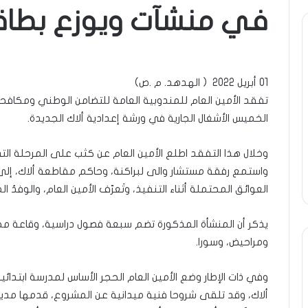
في منشآت ويوزع بطاقا
ة
ومضة
ول
:
/
01 أبريل 2022 ( الهدهد. م .ص)
انية
…
حزب
تفقد الأمين العام للمندوبية العامة للتضامن الوطني ومكافحة 
ن…!!
الانصاف
الخميس الأشغال الجارية في ورشة إعدادية ألاك الجديدة.
9 مايو، 2023
يف
…/
ومضة : / …حزب الان
13 أبريل، 2025
بين
ضة ..أفول شمس الإنسانية في
مطرقة المعارضة… وس
وخلال هذا التفقد اطلع الأمين العام عن كثب على المرحلة ا
مطرقة
تين…!! الشريف بونا
… !!! / الشريف بونا
المعارضة…
واستمع رفقة مستشار والى لبراكنة، وحاكم مقاطعة ألاك، إ
وسندان
العوائق المحتملة أثناء التنفيذ، وتَعرّف الأمين العام، والوفدُ ا
المغاضبين
…
يذكر أن المنشأة المذكورة تضم سبعة فصول دراسية، وقاعة مخب
!!!
ومراحيض، وسورا.
/
الشريف
بونا
وفي ذات الإطار وضع الأمين العام الحجر الأساس لمدرسة ابتد
ألاك، وقد تلقى شروحا فنية ميدانية عن المشروع، قدمها مدير ب