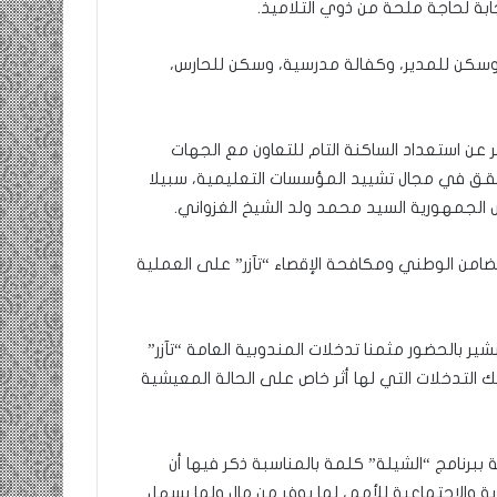
جابة لحاجة ملحة من ذوي التلاميذ.
وسكن للمدير، وكفالة مدرسية، وسكن للحارس،
عن استعداد الساكنة التام للتعاون مع الجهات
تحقق في مجال تشييد المؤسسات التعليمية، سبيلا
الجمهورية السيد محمد ولد الشيخ الغزواني.
ضامن الوطني ومكافحة الإقصاء “تآزر” على العملية
ر بالحضور مثمنا تدخلات المندوبية العامة “تآزر”
 التدخلات التي لها أثر خاص على الحالة المعيشية
برنامج “الشيلة” كلمة بالمناسبة ذكر فيها أن
ية والاجتماعية للأمم، لما يوفر من مال ولما يسهل