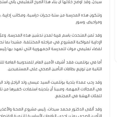
سيدنّ، وقد أوضح خلالها أن بناء هذا الصرح التعليمي يأتي است
وتتكون هذه المدرسة من ستة حجرات دراسية، ومكاتب إدارية، 
ومراحيض، وسور.
وقد ثمن المتحدث باسم قرية لمدن تدشين هذه المدرسة، وعبّر 
الإدارية لمواكبة المشروع في مراحله المختلفة، مشيدا بما 
لفضاء تعليمي موات للمدرسة الجمهورية التي تعهد بها رئيس 
أما في بوتلميت فقد أشرف الأمين العام للمندوبية العامة للت
الثانية من توزيع بطاقات التأمين الصحي على المستفيدين.
وقد رحب عمدة بلدية بوتلميت السيد عيسى ولد الراجل ولد البشي
في المجالات المهمة، ومبينا أن بلديته استفادت كغيرها من تلك
للفئات الهشة في المجتمع.
وقد ألقى الدكتور محمد سيدات، رئيس مشروع الصحة والأغذية ب
التأمين الصحي يعتبر إحدى الرافعات الأساسية للتنمية الاقتصاد