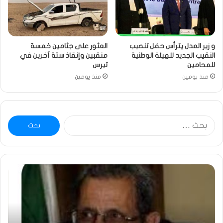
و زير العدل يترأس حفل تنصيب
العثور على جثامين خمسة
النقيب الجديد للهيئة الوطنية
منقبين وإنقاذ ستة آخرين في
للمحامين
تيرس
منذ يومين
منذ يومين
البحث
عن:
ومضة
خاط
:
…
ولد
تحي
بلال
تقد
يصدع
خاص
بالحقيقة…/
لكم