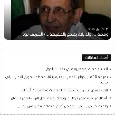
بلال
تقد
يصدع
خاص
بالحقيقة…/
لكم
الشريف
جمي
بونا
الش
التر
30 أبريل، 2026
ومضة … ولد بلال يصدع بالحقيقة…/ الشريف بونا
مح
خ
أحدث المقالات
الاستبداد ظاهرة خطيرة على تماسك الدول
بقيمة 1.5 مليار دولار.. المغرب يعتزم إنشاء محطة لتحويل النفايات إلى
طاقة
القاء القبض على شبكة لتجارة المخدرات وتوقيف 7 أشخاص
أمطار مرتقبة على 7 ولايات ودرجات حرارة تصل إلى 47 في الشمال
ولد بو اخريص يسلم نسخة من أوراق اعتماده سفيرا في تونس