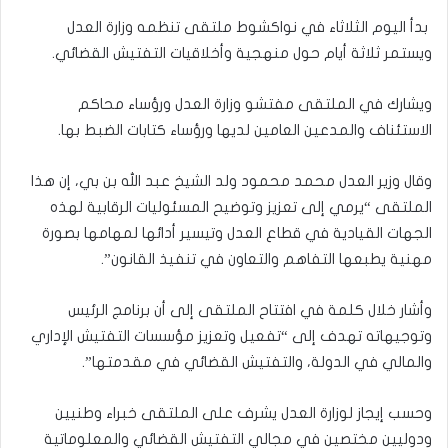
بدأ اليوم الثلاثاء في نواكشوط ملتقى تنظمه وزارة العدل
ويستمر ثلاثة أيام حول منهجية وأخلاقيات التفتيش القضائي.
ويشارك في الملتقى مفتشو وزارة العدل ورؤساء محاكم
الاستئناف والمدعين العامين لديها ورؤساء كتابات الضبط بها.
وقال وزير العدل محمد محمود ولد الشيخ عبد الله بن بي، إن هذا
الملتقى “يرمي إلى تعزيز وتوضيح المسئوليات الرقابية لهذه
الجهات القيادية في قطاع العدل وتيسير أدائها لمهامها بصورة
مهنية يطبعها التفاهم والتعاون في تنفيذ القانون”.
وأشار خلال كلمة في افتتاح الملتقى إلى أن برنامج الرئيس
وتوجيهاته تهدف إلى “تفعيل وتعزيز مؤسسات التفتيش الإداري
والمالي في الدولة، والتفتيش القضائي في مقدمتها”.
وحسب إيجاز لوزارة العدل يشرف على الملتقى خبراء وطنيين
ودوليين مختصين في مجالي التفتيش القضائي والمعلوماتية