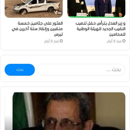
و زير العدل يترأس حفل تنصيب
العثور على جثامين خمسة
النقيب الجديد للهيئة الوطنية
منقبين وإنقاذ ستة آخرين في
للمحامين
تيرس
منذ 3 أيام
منذ 3 أيام
البحث
عن:
ومضة
خاط
:
…
ولد
تحي
بلال
تقد
يصدع
خاص
بالحقيقة…/
لكم