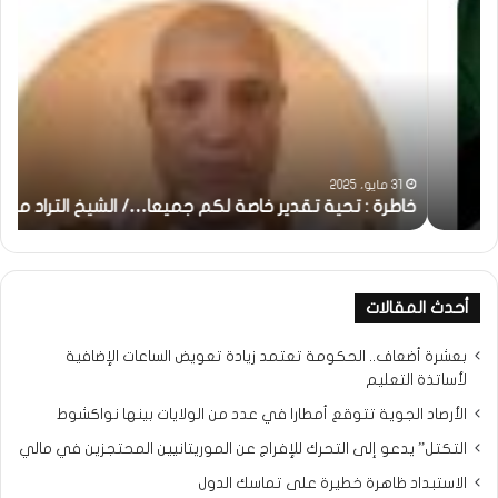
:
..أ
تحية
شم
تقدير
الإن
خاصة
في
لكم
أمت
جميعا…/
الش
الشيخ
بونا
التراد
31 مايو، 2025
محمد
خاطرة : تحية تقدير خاصة لكم جميعا…/ الشيخ التراد محمد
و
أحدث المقالات
بعشرة أضعاف.. الحكومة تعتمد زيادة تعويض الساعات الإضافية
لأساتذة التعليم
الأرصاد الجوية تتوقع أمطارا في عدد من الولايات بينها نواكشوط
التكتل” يدعو إلى التحرك للإفراج عن الموريتانيين المحتجزين في مالي
الاستبداد ظاهرة خطيرة على تماسك الدول