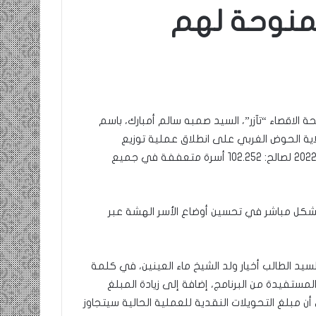
لمنوحة لهم
ومضة…./
بومديد…..صرخة
استغاثة..
معادة..؟
/
الشريف
 الاقصاء “تآزر”، السيد صمبه سالم أمبارك، باسم
بونا
صاف …/ بين
ية الحوض الغربي على انطلاق عملية توزيع
25 يونيو، 2022
ندان المغاضبين
ومضة…./ بومديد…..صرخة استغاثة..
التحويلات النقدية الاجتماعية المخصصة للفصل الأول من سنة 2022 لصالح: 102.252 أسرة متعففة في جميع
معادة..؟ / الشريف بونا
 بشكل مباشر في تحسين أوضاع الأسر الهشة عبر
سيد الطالب أخيار ولد الشيخ ماء العينين، في كلمة
لمستفيدة من البرنامج، إضافة إلى زيادة المبلغ
ديمة بدل 15000أوقية، منبها إلى أن مبلغ التحويلات النقدية للعملية الحالية سيتجاوز