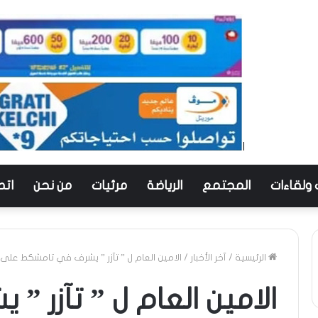
 ولقاءات
المجتمع
الرياضة
مرئيات
من نحن
اتص
الرئيسية
/
آخر الأخبار
/
الامين العام ل ” تآزر ” يشرف في تامشكط على
الامين العام ل ” تآزر