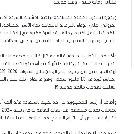
مليارين ومائة مليون أوقية قديمة.
وبدورها شكرت العمدة المساعدة لبلدية تامشكط السيدة آمنة 
الغزواني، على الوفاء بالتزاماته الانتخابية تجاه الأسر المحتاج
النقدية، ليشمل أكثر من مائة ألف أسرة فقيرة مع زيادة المب
شفافية ومهنية المندوبية العامة للتضامن الوطني ومكافحة الإق
وأكد مدير الاتصال بالمندوبية العامة “تآزر ” السيد محمد ولد الك
التحويلات النقدية التي تنفذها تآزر أثبتت أهميتها لتعزيز القدرة
السلبية لموجات جائحة كوفيد 19.
وأضاف أن رئيس الجمهورية كان قد تعهد باستفادة مائة ألف أسر
فقيرة مما يعني أن الالتزام السامي قد تم الوفاء به بنسبة 100% في ظرف زمني قياسي.