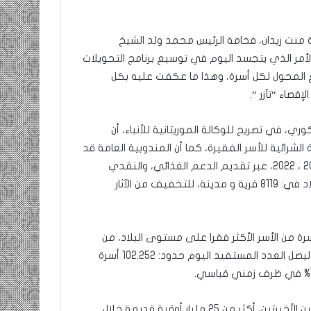
منت زيدان، فخامة الرئيس محمد ولد الشيخ
ة، الأمر الذي يتجسد اليوم في توسيع برنامج التحويلات
لغ المحول لكل أسرة، وهذا ما عكفت عليه بكل
صاء “تآزر “.
وري، في تصريح للوكالة الموريتانية للأنباء، أن
 الشرائية للأسر الفقيرة، كما أن المندوبية العامة قد
آزرت المواطنين في جميع ربوع الوطن خلال السنوات: 2020 ،2021 ، 2022، عبر تقديم الدعم الغذائي، والنقدي
المباشر لأزيد من 1,3 مليون شخص، وهو ما يعادل ثلث سكان البلاد في: 8119 قرية و مدينة، للتخفيف من الآثار
ة من الأسر الأكثر فقرا على مستوى البلاد، من
تحويلات نقدية منتظمة، قبل نهاية المأمورية في سنة 2024، ليصل العدد المستفيد اليوم حدود: 102.252 أسرة
وتابع مدير الاتصال قائلا: إن المندوبية قد وزعت في هاتين السنتين الأخيرتين، أكثر من 25 مليار أوقية قديمة خلال