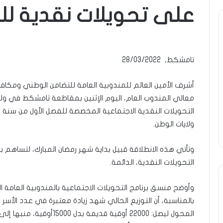
على تحويلات نقدية ل
ة
ومضة
ول
:
/
تامشكط, 28/03/2022
انية
…
حزب
ن…!!
الانصاف
أشرف الأمين العالم للمندوبية العامة للتضامن الوطني ومكافحة
9 مايو، 2023
يف
…/
ومضة : / …حزب الان
معالي المندوب العام، اليوم الإثنين بمقاطعة تامشكط في ولا
13 أبريل، 2025
بين
ضة ..أفول شمس الإنسانية في
مطرقة المعارضة… وس
مطرقة
تين…!! الشريف بونا
… !!! / الشريف بونا
المعارضة…
ولايات الوطن.
وسندان
المغاضبين
وتأتي هذه الانطلاقة قبيل بداية شهر رمضان المبارك، لتساهم
…
التحويلات النقدية، الدائمة.
!!!
/
الشريف
وأوضح منسق برنامج التحويلات الاجتماعية بالمندوبية العامة ال
بونا
بالمناسبة، أن التوزيع الحالي شهد زيادة معتبرة في عدد الأسر ا
المحول ليصل: 22000 أوقية ق