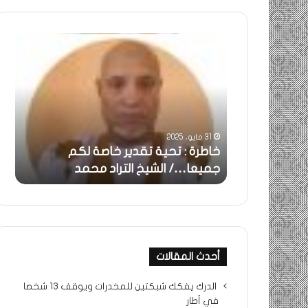
خاطرة
ومض
:
..أف
تحية
شمس
تقدير
الإنس
خاصة
في
لكم
أمتي
جميعا…/
الشر
31 مايو، 2025
الشيخ
بونا
بالحقيقة…/
خاطرة : تحية تقدير خاصة لكم
وم
التراد
جميعا…/ الشيخ التراد محمد
أم
محمد
أحدث المقالات
الدرك يفكك شبكتين للمخدرات ويوقف 13 شخصا
في أطار