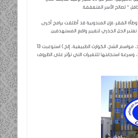
افل ” لصالح الأسر المتعففة.
وطأة الفقر، فإن المندوبية قد أطلقت برامج أخرى
عتبر الحل الجذري لتغيير واقع المستهدفين.
وقال إن التحويلات النقدية المرتبطة بالحالات الاستثنائية (كوفيد، مواسم الشح، الكوارث الطبيعية، إلخ.) استوعبت 13
، وسرعة استجابتها للتغيرات التي تؤثر على الظروف