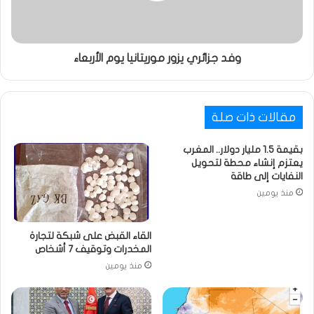
وفد جزائري يزور موريتانيا يوم الأربعاء
مقالات ذات صلة
بقيمة 1.5 مليار دولار.. المغرب
يعتزم إنشاء محطة لتحويل
النفايات إلى طاقة
منذ يومين
القاء القبض على شبكة لتجارة
المخدرات وتوقيف 7 أشخاص
منذ يومين