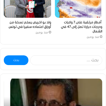
أمطار مرتقبة على 7 ولايات
ولد بو اخريص يسلم نسخة من
ودرجات حرارة تصل إلى 47 في
أوراق اعتماده سفيرا في تونس
الشمال
منذ يومين
منذ يومين
البحث
عن:
ومضة
خاط
:
…
ولد
تحي
بلال
تقد
يصدع
خاص
بالحقيقة…/
لكم