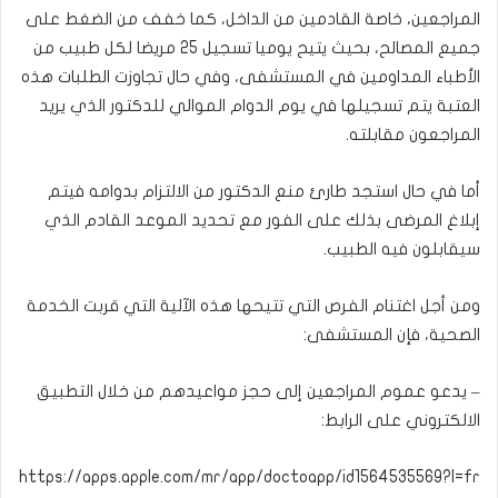
المراجعين، خاصة القادمين من الداخل، كما خفف من الضغط على
جميع المصالح، بحيث يتيح يوميا تسجيل 25 مريضا لكل طبيب من
الأطباء المداومين في المستشفى، وفي حال تجاوزت الطلبات هذه
العتبة يتم تسجيلها في يوم الدوام الموالي للدكتور الذي يريد
المراجعون مقابلته.
أما في حال استجد طارئ منع الدكتور من الالتزام بدوامه فيتم
إبلاغ المرضى بذلك على الفور مع تحديد الموعد القادم الذي
سيقابلون فيه الطبيب.
ومن أجل اغتنام الفرص التي تتيحها هذه الآلية التي قربت الخدمة
الصحية، فإن المستشفى:
– يدعو عموم المراجعين إلى حجز مواعيدهم من خلال التطبيق
الالكتروني على الرابط:
https://apps.apple.com/mr/app/doctoapp/id1564535569?l=fr